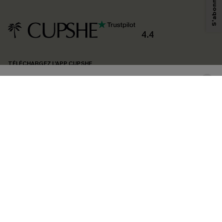
savoir si ceux-ci ont été ouverts, de mesurer votre engagement, de
personnaliser nos contenus et nos offres, et de vous recommander des
produits susceptibles de vous intéresser, conformément à notre
Politique de
confidentialité
. Vous pouvez vous désabonner à tout moment.
4.4
S'ABONNER
TÉLÉCHARGEZ L’APP CUPSHE
SUIVEZ-NOUS
©2026 CUPSHE FRANCE
Voir nôtre
déclaration d'accessibilité
et notre
politique de confidentialité.
Gestion des cookies