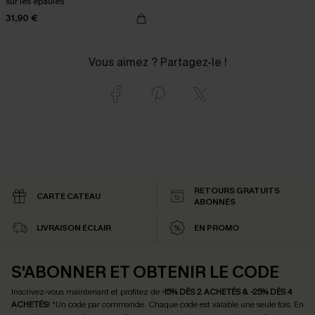
sur les épaules
31,90 €
Vous aimez ? Partagez-le !
RETOURS GRATUITS
CARTE CATEAU
ABONNÉS
LIVRAISON ÉCLAIR
EN PROMO
S'ABONNER ET OBTENIR LE CODE
Inscrivez-vous maintenant et profitez de
-15% DÈS 2 ACHETÉS & -25% DÈS 4
ACHETÉS
! *Un code par commande. Chaque code est valable une seule fois.
En