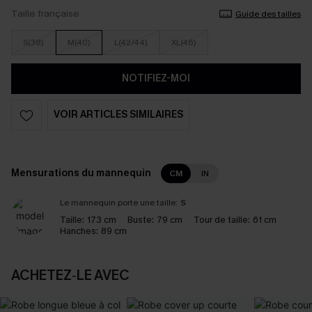
Taille française
Guide des tailles
S(38)
M(40)
L(42/44)
XL(46)
NOTIFIEZ-MOI
VOIR ARTICLES SIMILAIRES
Mensurations du mannequin
CM
IN
Le mannequin porte une taille:
S
Taille:
173 cm
Buste:
79 cm
Tour de taille:
61 cm
Hanches:
89 cm
ACHETEZ‑LE AVEC