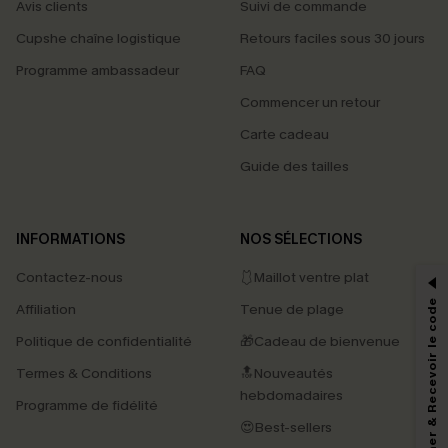
Avis clients
Suivi de commande
Cupshe chaîne logistique
Retours faciles sous 30 jours
Programme ambassadeur
FAQ
Commencer un retour
Carte cadeau
Guide des tailles
PROFITEZ DE -15%
INFORMATIONS
NOS SÉLECTIONS
-15% dès 2 Achetés par E-mail
Contactez-nous
🩱Maillot ventre plat
*Un code par commande, valable une seule fois.
S'abonner & Recevoir le code
Affiliation
Tenue de plage
Politique de confidentialité
🎁Cadeau de bienvenue
Termes & Conditions
🔝Nouveautés
En soumettant votre adresse e-mail, vous acceptez de recevoir des e-mails
marketing (y compris du contenu généré par l'IA) de Cupshe et
hebdomadaires
Programme de fidélité
reconnaissez avoir pris connaissance de nos
Termes & Conditions
. Nous
pouvons utiliser les données collectées sur notre site ainsi que des
😍Best-sellers
technologies de suivi, telles que des pixels intégrés à nos e-mails, afin de