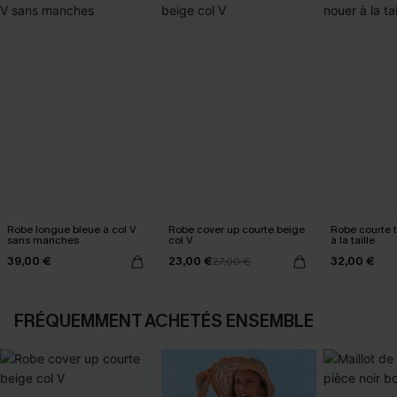
Robe longue bleue à col V
Robe cover up courte beige
Robe courte t
sans manches
col V
à la taille
39,00 €
23,00 €
32,00 €
27,00 €
FRÉQUEMMENT ACHETÉS ENSEMBLE