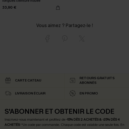
longues ceinture nouée
33,90 €
Vous aimez ? Partagez-le !
RETOURS GRATUITS
CARTE CATEAU
ABONNÉS
LIVRAISON ÉCLAIR
EN PROMO
S'ABONNER ET OBTENIR LE CODE
Inscrivez-vous maintenant et profitez de
-15% DÈS 2 ACHETÉS & -25% DÈS 4
ACHETÉS
! *Un code par commande. Chaque code est valable une seule fois.
En