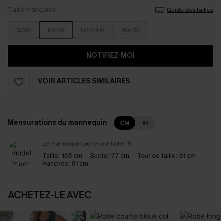
Taille française
Guide des tailles
S(38)
M(40)
L(42/44)
XL(46)
NOTIFIEZ-MOI
VOIR ARTICLES SIMILAIRES
Mensurations du mannequin
CM
IN
Le mannequin porte une taille:
S
Taille:
165 cm
Buste:
77 cm
Tour de taille:
61 cm
Hanches:
81 cm
ACHETEZ‑LE AVEC