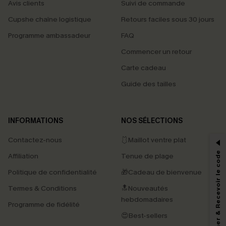
Avis clients
Suivi de commande
Cupshe chaîne logistique
Retours faciles sous 30 jours
Programme ambassadeur
FAQ
Commencer un retour
Carte cadeau
Guide des tailles
PROFITEZ DE -15%
INFORMATIONS
NOS SÉLECTIONS
-15% dès 2 Achetés par E-mail
Contactez-nous
🩱Maillot ventre plat
*Un code par commande, valable une seule fois.
S'abonner & Recevoir le code
Affiliation
Tenue de plage
Politique de confidentialité
🎁Cadeau de bienvenue
Termes & Conditions
🔝Nouveautés
En soumettant votre adresse e-mail, vous acceptez de recevoir des e-mails
marketing (y compris du contenu généré par l'IA) de Cupshe et
hebdomadaires
Programme de fidélité
reconnaissez avoir pris connaissance de nos
Termes & Conditions
. Nous
pouvons utiliser les données collectées sur notre site ainsi que des
😍Best-sellers
technologies de suivi, telles que des pixels intégrés à nos e-mails, afin de