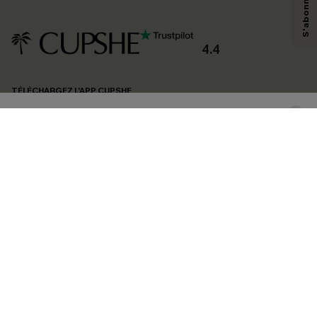
savoir si ceux-ci ont été ouverts, de mesurer votre engagement, de
personnaliser nos contenus et nos offres, et de vous recommander des
produits susceptibles de vous intéresser, conformément à notre
Politique de
confidentialité
. Vous pouvez vous désabonner à tout moment.
4.4
S'ABONNER
TÉLÉCHARGEZ L’APP CUPSHE
SUIVEZ-NOUS
©2026 CUPSHE FRANCE
Voir nôtre
déclaration d'accessibilité
et notre
politique de confidentialité.
Gestion des cookies