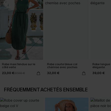
Robe maxi fendue sur le
Robe courte bleue col
Robe longue 
côté verte
chemise avec poches
élégante
23,00 €
32,00 €
39,00 €
27,00 €
FRÉQUEMMENT ACHETÉS ENSEMBLE