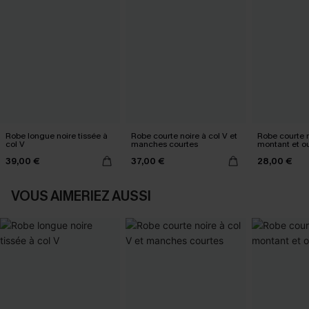
Robe longue noire tissée à
Robe courte noire à col V et
Robe courte n
col V
manches courtes
montant et ou
39,00 €
37,00 €
28,00 €
VOUS AIMERIEZ AUSSI