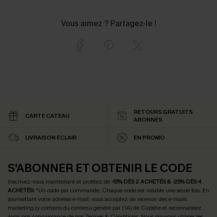
Vous aimez ? Partagez-le !
RETOURS GRATUITS
CARTE CATEAU
ABONNÉS
LIVRAISON ÉCLAIR
EN PROMO
S'ABONNER ET OBTENIR LE CODE
Inscrivez-vous maintenant et profitez de
-15% DÈS 2 ACHETÉS & -25% DÈS 4
ACHETÉS
! *Un code par commande. Chaque code est valable une seule fois.
En
soumettant votre adresse e-mail, vous acceptez de recevoir des e-mails
marketing (y compris du contenu généré par l'IA) de Cupshe et reconnaissez
avoir pris connaissance de nos
Termes & Conditions
. Nous pouvons utiliser les