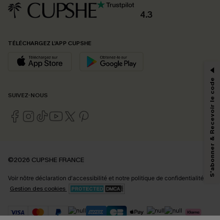
4.3
PROFITEZ DE -15%
TÉLÉCHARGEZ L’APP CUPSHE
-15% dès 2 Achetés par E-mail
*Un code par commande, valable une seule fois.
S'abonner & Recevoir le code
SUIVEZ-NOUS
En soumettant votre adresse e-mail, vous acceptez de recevoir des e-mails
marketing (y compris du contenu généré par l'IA) de Cupshe et
reconnaissez avoir pris connaissance de nos
Termes & Conditions
. Nous
pouvons utiliser les données collectées sur notre site ainsi que des
technologies de suivi, telles que des pixels intégrés à nos e-mails, afin de
savoir si ceux-ci ont été ouverts, de mesurer votre engagement, de
©2026 CUPSHE FRANCE
personnaliser nos contenus et nos offres, et de vous recommander des
produits susceptibles de vous intéresser, conformément à notre
Politique de
Voir nôtre
déclaration d'accessibilité
et notre
politique de confidentialité.
confidentialité
. Vous pouvez vous désabonner à tout moment.
Gestion des cookies
S'ABONNER