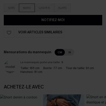
S(38)
M(40)
L(42/44)
XL(46)
NOTIFIEZ-MOI
VOIR ARTICLES SIMILAIRES
Mensurations du mannequin
CM
IN
Le mannequin porte une taille:
S
Taille:
165 cm
Buste:
77 cm
Tour de taille:
61 cm
Hanches:
81 cm
ACHETEZ‑LE AVEC