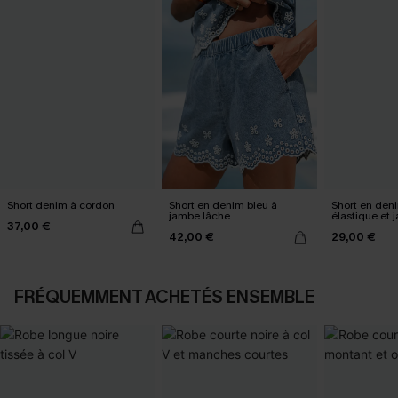
Short denim à cordon
Short en denim bleu à
Short en deni
jambe lâche
élastique et 
37,00 €
42,00 €
29,00 €
FRÉQUEMMENT ACHETÉS ENSEMBLE