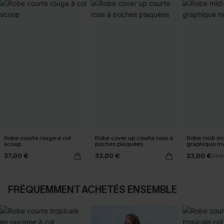
Robe courte rouge à col
Robe cover up courte rose à
Robe midi im
scoop
poches plaquées
graphique m
37,00 €
33,00 €
23,00 €
27,0
FRÉQUEMMENT ACHETÉS ENSEMBLE