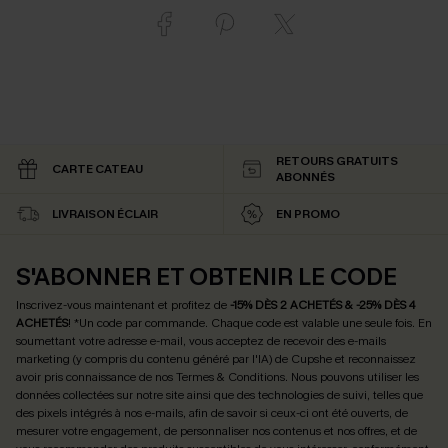
RETOURS GRATUITS
CARTE CATEAU
ABONNÉS
LIVRAISON ÉCLAIR
EN PROMO
S'ABONNER ET OBTENIR LE CODE
Inscrivez-vous maintenant et profitez de
-15% DÈS 2 ACHETÉS & -25% DÈS 4
ACHETÉS
! *Un code par commande. Chaque code est valable une seule fois.
En
soumettant votre adresse e-mail, vous acceptez de recevoir des e-mails
marketing (y compris du contenu généré par l'IA) de Cupshe et reconnaissez
avoir pris connaissance de nos
Termes & Conditions
. Nous pouvons utiliser les
données collectées sur notre site ainsi que des technologies de suivi, telles que
des pixels intégrés à nos e-mails, afin de savoir si ceux-ci ont été ouverts, de
mesurer votre engagement, de personnaliser nos contenus et nos offres, et de