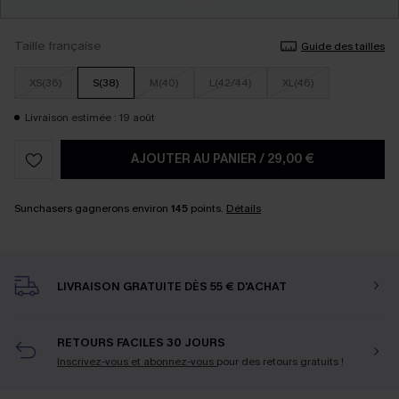
Taille française
Guide des tailles
XS(36)
S(38)
M(40)
L(42/44)
XL(46)
Livraison estimée : 19 août
AJOUTER AU PANIER
/
29,00 €
Sunchasers gagnerons environ
145
points.
Détails
LIVRAISON GRATUITE DÈS 55 € D'ACHAT
RETOURS FACILES 30 JOURS
Inscrivez-vous et abonnez-vous
pour des retours gratuits !