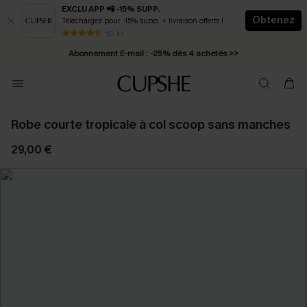
EXCLU APP 📲 -15% SUPP.
Obtenez
Téléchargez pour -15% supp. + livraison offerts !
* Livraison éclair 2-3 jours ouvrés >>
50 k+
Abonnement E-mail : -25% dès 4 achetés >>
Robe courte tropicale à col scoop sans manches
29,00 €