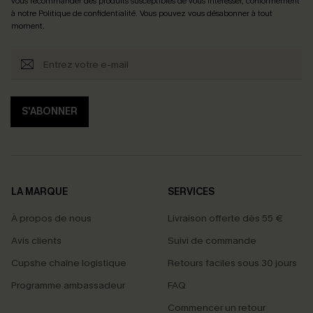
vous recommander des produits susceptibles de vous intéresser, conformément
à notre
Politique de confidentialité
. Vous pouvez vous désabonner à tout
moment.
S'ABONNER
LA MARQUE
SERVICES
À propos de nous
Livraison offerte dès 55 €
Avis clients
Suivi de commande
Cupshe chaîne logistique
Retours faciles sous 30 jours
Programme ambassadeur
FAQ
Commencer un retour