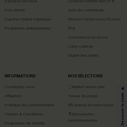
À propos de nous
Livraison offerte dès 55 €
Avis clients
Suivi de commande
Cupshe chaîne logistique
Retours faciles sous 30 jours
Programme ambassadeur
FAQ
Commencer un retour
Carte cadeau
Guide des tailles
PROFITEZ DE -15%
INFORMATIONS
NOS SÉLECTIONS
-15% dès 2 Achetés par E-mail
Contactez-nous
🩱Maillot ventre plat
*Un code par commande, valable une seule fois.
S'abonner & Recevoir le code
Affiliation
Tenue de plage
Politique de confidentialité
🎁Cadeau de bienvenue
Termes & Conditions
🔝Nouveautés
En soumettant votre adresse e-mail, vous acceptez de recevoir des e-mails
marketing (y compris du contenu généré par l'IA) de Cupshe et
hebdomadaires
Programme de fidélité
reconnaissez avoir pris connaissance de nos
Termes & Conditions
. Nous