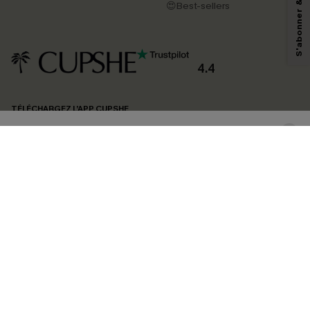
pouvons utiliser les données collectées sur notre site ainsi que des
😍Best-sellers
technologies de suivi, telles que des pixels intégrés à nos e-mails, afin de
savoir si ceux-ci ont été ouverts, de mesurer votre engagement, de
personnaliser nos contenus et nos offres, et de vous recommander des
produits susceptibles de vous intéresser, conformément à notre
Politique de
confidentialité
. Vous pouvez vous désabonner à tout moment.
4.4
S'ABONNER
TÉLÉCHARGEZ L’APP CUPSHE
SUIVEZ-NOUS
©2026 CUPSHE FRANCE
Voir nôtre
déclaration d'accessibilité
et notre
politique de confidentialité.