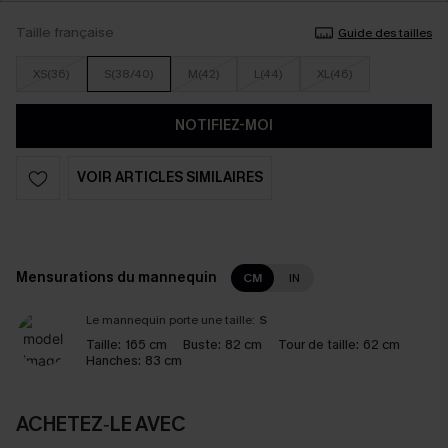
Taille française
Guide des tailles
XS(36)
S(38/40)
M(42)
L(44)
XL(46)
NOTIFIEZ-MOI
VOIR ARTICLES SIMILAIRES
Mensurations du mannequin
CM
IN
Le mannequin porte une taille:
S
Taille:
165 cm
Buste:
82 cm
Tour de taille:
62 cm
Hanches:
83 cm
ACHETEZ‑LE AVEC