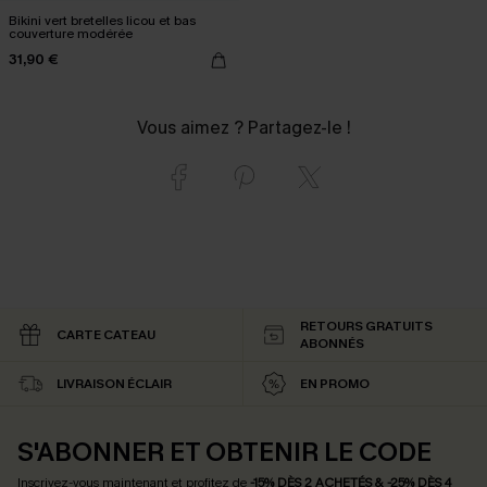
Bikini vert bretelles licou et bas
couverture modérée
31,90 €
Vous aimez ? Partagez-le !
RETOURS GRATUITS
CARTE CATEAU
ABONNÉS
LIVRAISON ÉCLAIR
EN PROMO
S'ABONNER ET OBTENIR LE CODE
Inscrivez-vous maintenant et profitez de
-15% DÈS 2 ACHETÉS & -25% DÈS 4