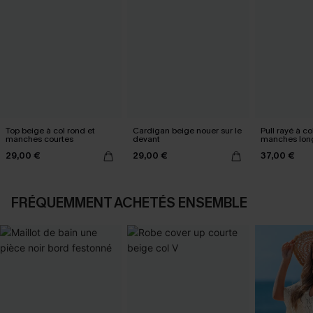
Top beige à col rond et
Cardigan beige nouer sur le
Pull rayé à co
manches courtes
devant
manches lon
29,00 €
29,00 €
37,00 €
FRÉQUEMMENT ACHETÉS ENSEMBLE