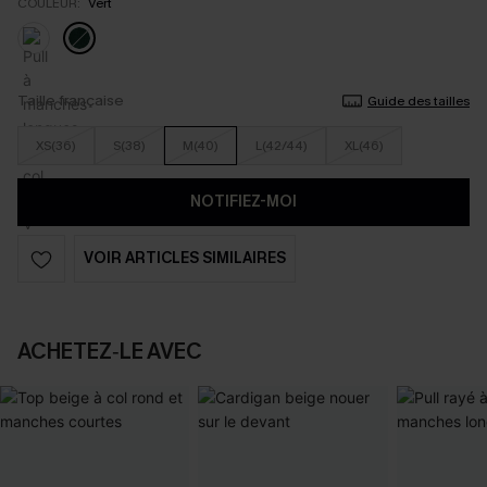
COULEUR:
Vert
Taille française
Guide des tailles
XS(36)
S(38)
M(40)
L(42/44)
XL(46)
NOTIFIEZ-MOI
VOIR ARTICLES SIMILAIRES
ACHETEZ‑LE AVEC