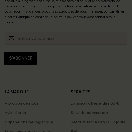
des pixels intégrés à nos e-mails, afin de savoir si ceux-ci ont été ouverts, de
mesurer votre engagement, de personnaliser nos contenus et nos offres, et de
vous recommander des produits susceptibles de vous intéresser, conformément
à notre
Politique de confidentialité
. Vous pouvez vous désabonner à tout
moment.
S'ABONNER
LA MARQUE
SERVICES
À propos de nous
Livraison offerte dès 55 €
Avis clients
Suivi de commande
Cupshe chaîne logistique
Retours faciles sous 30 jours
Programme ambassadeur
FAQ