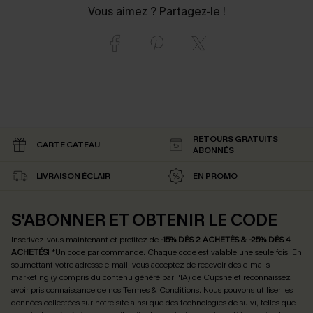
Vous aimez ? Partagez-le !
RETOURS GRATUITS
CARTE CATEAU
ABONNÉS
LIVRAISON ÉCLAIR
EN PROMO
S'ABONNER ET OBTENIR LE CODE
Inscrivez-vous maintenant et profitez de
-15% DÈS 2 ACHETÉS & -25% DÈS 4
ACHETÉS
! *Un code par commande. Chaque code est valable une seule fois.
En
soumettant votre adresse e-mail, vous acceptez de recevoir des e-mails
marketing (y compris du contenu généré par l'IA) de Cupshe et reconnaissez
avoir pris connaissance de nos
Termes & Conditions
. Nous pouvons utiliser les
données collectées sur notre site ainsi que des technologies de suivi, telles que