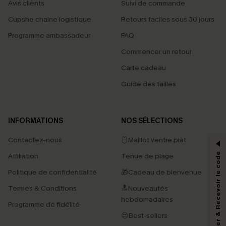
Avis clients
Suivi de commande
Cupshe chaîne logistique
Retours faciles sous 30 jours
Programme ambassadeur
FAQ
Commencer un retour
Carte cadeau
Guide des tailles
PROFITEZ DE -15%
INFORMATIONS
NOS SÉLECTIONS
-15% dès 2 Achetés par E-mail
Contactez-nous
🩱Maillot ventre plat
*Un code par commande, valable une seule fois.
S'abonner & Recevoir le code
Affiliation
Tenue de plage
Politique de confidentialité
🎁Cadeau de bienvenue
Termes & Conditions
🔝Nouveautés
En soumettant votre adresse e-mail, vous acceptez de recevoir des e-mails
hebdomadaires
marketing (y compris du contenu généré par l'IA) de Cupshe et
Programme de fidélité
reconnaissez avoir pris connaissance de nos
Termes & Conditions
. Nous
😍Best-sellers
pouvons utiliser les données collectées sur notre site ainsi que des
technologies de suivi, telles que des pixels intégrés à nos e-mails, afin de