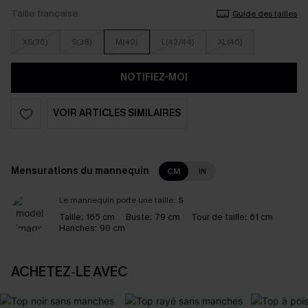
Taille française
Guide des tailles
XS(36)
S(38)
M(40)
L(42/44)
XL(46)
NOTIFIEZ-MOI
VOIR ARTICLES SIMILAIRES
Mensurations du mannequin
CM
IN
Le mannequin porte une taille:
S
Taille:
165 cm
Buste:
79 cm
Tour de taille:
61 cm
Hanches:
90 cm
ACHETEZ‑LE AVEC