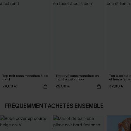
Top noir sans manches à col
Top rayé sans manches en
Top à pois à 
rond
tricot à col scoop
et lien à la tai
29,00 €
29,00 €
32,00 €
FRÉQUEMMENT ACHETÉS ENSEMBLE