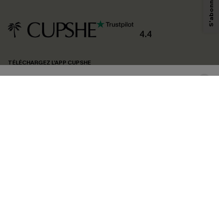
savoir si ceux-ci ont été ouverts, de mesurer votre engagement, de
personnaliser nos contenus et nos offres, et de vous recommander des
produits susceptibles de vous intéresser, conformément à notre
Politique de
confidentialité
. Vous pouvez vous désabonner à tout moment.
4.4
S'ABONNER
TÉLÉCHARGEZ L’APP CUPSHE
SUIVEZ-NOUS
©2026 CUPSHE FRANCE
Voir nôtre
déclaration d'accessibilité
et notre
politique de confidentialité.
Gestion des cookies