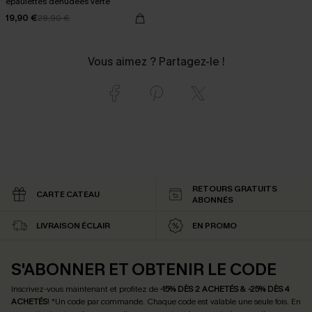
épaulettes dénudées verte
19,90 €
28,90 €
Vous aimez ? Partagez-le !
RETOURS GRATUITS
CARTE CATEAU
ABONNÉS
LIVRAISON ÉCLAIR
EN PROMO
S'ABONNER ET OBTENIR LE CODE
Inscrivez-vous maintenant et profitez de
-15% DÈS 2 ACHETÉS & -25% DÈS 4
ACHETÉS
! *Un code par commande. Chaque code est valable une seule fois.
En