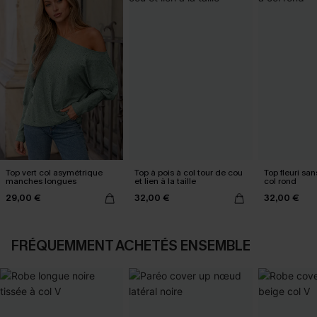
Top vert col asymétrique
Top à pois à col tour de cou
Top fleuri sa
manches longues
et lien à la taille
col rond
29,00 €
32,00 €
32,00 €
FRÉQUEMMENT ACHETÉS ENSEMBLE