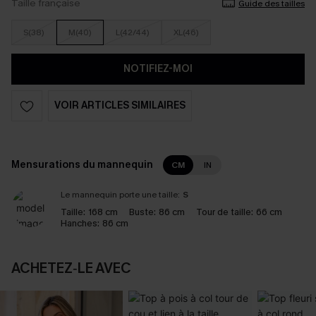
Taille française
Guide des tailles
S(38)
M(40)
L(42/44)
XL(46)
NOTIFIEZ-MOI
VOIR ARTICLES SIMILAIRES
Mensurations du mannequin
CM
IN
Le mannequin porte une taille:
S
Taille:
168 cm
Buste:
86 cm
Tour de taille:
66 cm
Hanches:
86 cm
ACHETEZ‑LE AVEC