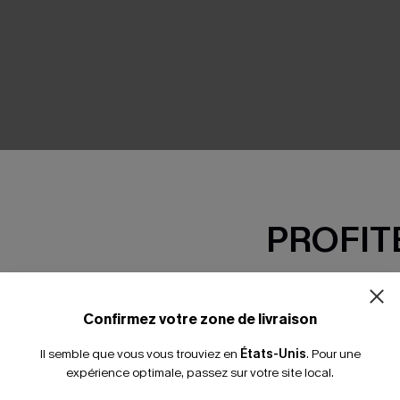
SEMBLE
PROFITE
-15% dès 2 A
*Un code par command
Confirmez votre zone de livraison
Il semble que vous vous trouviez en
États-Unis
.
Pour une
expérience optimale, passez sur votre site local.