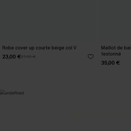
Robe cover up courte beige col V
Maillot de ba
festonné
23,00 €
27,00 €
35,00 €
SELECTION 2
Vos favori