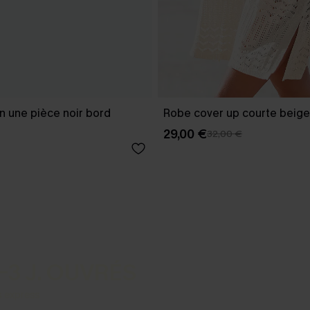
in une pièce noir bord
Robe cover up courte beige
29,00 €
32,00 €
-3 J. OUVRÉS
s express