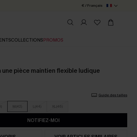
€ / Français
ENTS
COLLECTIONS
PROMOS
n une pièce maintien flexible ludique
Guide des tailles
0)
M(42)
L(44)
XL(46)
NOTIFIEZ-MOI
AVORIS
VOIR ARTICLES SIMILAIRES