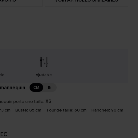
ble
Ajustable
 mannequin
CM
IN
equin porte une taille:
XS
73 cm
Buste:
85 cm
Tour de taille:
60 cm
Hanches:
90 cm
VEC