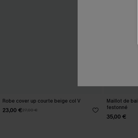
Robe cover up courte beige col V
Maillot de ba
festonné
23,00 €
27,00 €
35,00 €