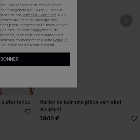
mail, vous acceptez de recevoir des e-
 contenu généré par l'IA) de Cupshe et
issance de nos
Termes & Conditions
. Nous
llectées sur notre site ainsi que des
e des pixels intégrés à nos e-mails, afin de
rts, de mesurer votre engagement, de
nos offres, et de vous recommander des
intéresser, conformément à notre
Politique
z vous désabonner à tout moment.
ABONNER
 ourlet fendu
Maillot de bain une pièce vert effet
sculptant
39,00 €