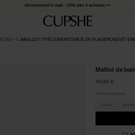
Abonnement E-mail : -25% dès 4 achetés >>
SON 2-3 J
MAILLOT 1 PIÈCE
BIKINI
TENUE DE PLAGE
ROBE
VÊTEM
Maillot de bai
41,90 €
Taille française
XS(36)
S(38/4
F