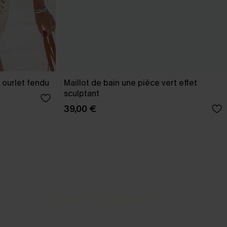
 ourlet fendu
Maillot de bain une pièce vert effet
sculptant
39,00 €
BEST-SELLER
Nos pièces les plus aimées