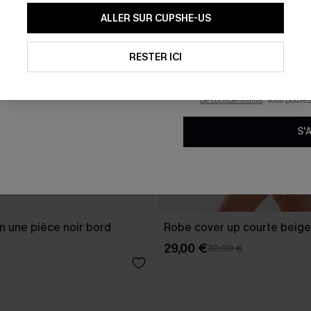
En soumettant votre adresse e-
ALLER SUR CUPSHE-US
mails marketing (y compris du
reconnaissez avoir pris conna
pouvons utiliser les données co
technologies de suivi, telles qu
RESTER ICI
savoir si ceux-ci ont été ouve
personnaliser nos contenus et 
produits susceptibles de vous 
de confidentialité
. Vous pouve
S'
in une pièce noir bord
Robe cover up courte beige
29,00 €
32,00 €