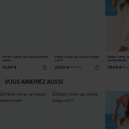
Paréo cover up nœud latéral
Robe cover up courte beige
Robe cover u
noire
col V
ourlet fendu
22,00 €
23,00 €
29,00 €
27,00 €
32,
VOUS AIMERIEZ AUSSI