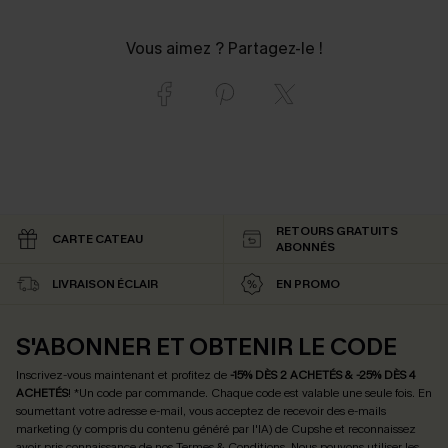
Vous aimez ? Partagez-le !
RETOURS GRATUITS
CARTE CATEAU
ABONNÉS
LIVRAISON ÉCLAIR
EN PROMO
S'ABONNER ET OBTENIR LE CODE
Inscrivez-vous maintenant et profitez de
-15% DÈS 2 ACHETÉS & -25% DÈS 4
ACHETÉS
! *Un code par commande. Chaque code est valable une seule fois.
En
soumettant votre adresse e-mail, vous acceptez de recevoir des e-mails
marketing (y compris du contenu généré par l'IA) de Cupshe et reconnaissez
avoir pris connaissance de nos
Termes & Conditions
. Nous pouvons utiliser les