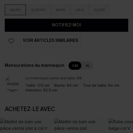
XS(36)
S(38/40)
M(42)
L(44)
XL(46)
NOTIFIEZ-MOI
VOIR ARTICLES SIMILAIRES
Mensurations du mannequin
CM
IN
Le mannequin porte une taille:
XS
Taille:
170 cm
Buste:
84 cm
Tour de taille:
64 cm
Hanches:
92.5 cm
ACHETEZ‑LE AVEC