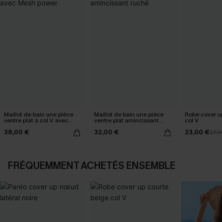
Maillot de bain une pièce
Maillot de bain une pièce
Robe cover u
ventre plat à col V avec
ventre plat amincissant
col V
Mesh power
ruché
38,00 €
32,00 €
23,00 €
27,0
FRÉQUEMMENT ACHETÉS ENSEMBLE