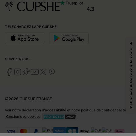
4.3
PROFITEZ DE -15%
TÉLÉCHARGEZ L’APP CUPSHE
-15% dès 2 Achetés par E-mail
*Un code par commande, valable une seule fois.
S'abonner & Recevoir le code
SUIVEZ-NOUS
En soumettant votre adresse e-mail, vous acceptez de recevoir des e-mails
marketing (y compris du contenu généré par l'IA) de Cupshe et
reconnaissez avoir pris connaissance de nos
Termes & Conditions
. Nous
pouvons utiliser les données collectées sur notre site ainsi que des
technologies de suivi, telles que des pixels intégrés à nos e-mails, afin de
savoir si ceux-ci ont été ouverts, de mesurer votre engagement, de
©2026 CUPSHE FRANCE
personnaliser nos contenus et nos offres, et de vous recommander des
produits susceptibles de vous intéresser, conformément à notre
Politique de
Voir nôtre
déclaration d'accessibilité
et notre
politique de confidentialité.
confidentialité
. Vous pouvez vous désabonner à tout moment.
Gestion des cookies
S'ABONNER