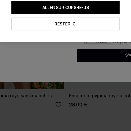
En soumettant votre adresse e-
ALLER SUR CUPSHE-US
mails marketing (y compris du
reconnaissez avoir pris conna
pouvons utiliser les données co
technologies de suivi, telles qu
RESTER ICI
savoir si ceux-ci ont été ouve
personnaliser nos contenus et 
produits susceptibles de vous 
de confidentialité
. Vous pouve
S'
ama rayé sans manches
Ensemble pyjama rayé à col
28,00 €