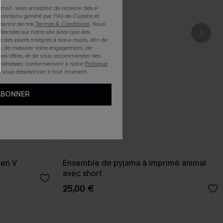
mail, vous acceptez de recevoir des e-
 contenu généré par l'IA) de Cupshe et
issance de nos
Termes & Conditions
. Nous
llectées sur notre site ainsi que des
e des pixels intégrés à nos e-mails, afin de
rts, de mesurer votre engagement, de
nos offres, et de vous recommander des
intéresser, conformément à notre
Politique
z vous désabonner à tout moment.
ABONNER
 en V
Ensemble de pyjama à imprimé animal
avec short
25,00 €