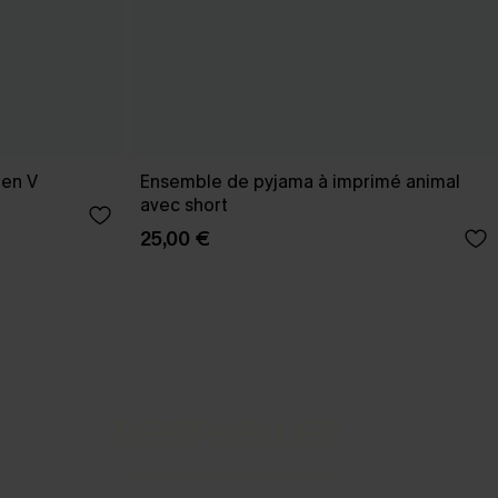
 en V
Ensemble de pyjama à imprimé animal
avec short
25,00 €
BEST-SELLER
Nos pièces les plus aimées