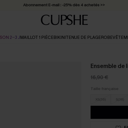
* Livraison éclair 2-3 jours ouvrés >>
SON 2-3 J
MAILLOT 1 PIÈCE
BIKINI
TENUE DE PLAGE
ROBE
VÊTEM
Ensemble de l
16,90 €
Taille française
XS(36)
S(38)
F