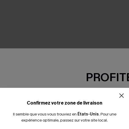
SEMBLE
PROFITE
-15% dès 2 A
*Un code par command
Confirmez votre zone de livraison
Il semble que vous vous trouviez en
États-Unis
.
Pour une
expérience optimale, passez sur votre site local.