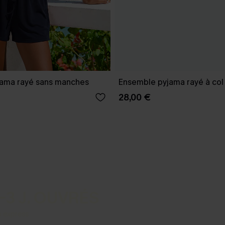
ama rayé sans manches
Ensemble pyjama rayé à col
28,00 €
-3 J. OUVRÉS
s express