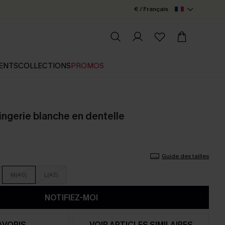
€ / Français
ENTS
COLLECTIONS
PROMOS
ingerie blanche en dentelle
Guide des tailles
M(40)
L(42)
NOTIFIEZ-MOI
AVORIS
VOIR ARTICLES SIMILAIRES