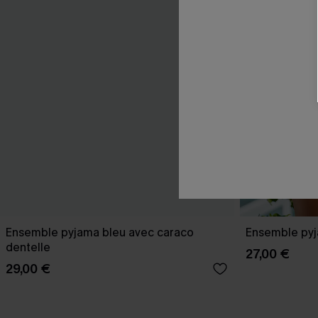
Ensemble pyjama bleu avec caraco
Ensemble pyj
dentelle
27,00 €
29,00 €