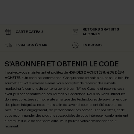
RETOURS GRATUITS
CARTE CATEAU
ABONNÉS
LIVRAISON ÉCLAIR
EN PROMO
S'ABONNER ET OBTENIR LE CODE
Inscrivez-vous maintenant et profitez de
-15% DÈS 2 ACHETÉS & -25% DÈS 4
ACHETÉS
! *Un code par commande. Chaque code est valable une seule fois.
En
soumettant votre adresse e-mail, vous acceptez de recevoir des e-mails
marketing (y compris du contenu généré par l'IA) de Cupshe et reconnaissez
avoir pris connaissance de nos
Termes & Conditions
. Nous pouvons utiliser les
données collectées sur notre site ainsi que des technologies de suivi, telles que
des pixels intégrés à nos e-mails, afin de savoir si ceux-ci ont été ouverts, de
mesurer votre engagement, de personnaliser nos contenus et nos offres, et de
vous recommander des produits susceptibles de vous intéresser, conformément
à notre
Politique de confidentialité
. Vous pouvez vous désabonner à tout
moment.