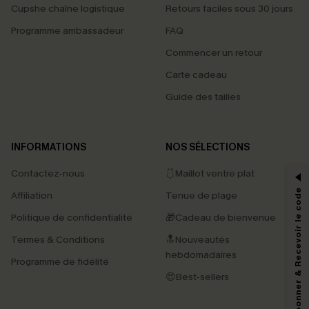
Cupshe chaîne logistique
Retours faciles sous 30 jours
Programme ambassadeur
FAQ
Commencer un retour
Carte cadeau
Guide des tailles
PROFITEZ DE -15%
INFORMATIONS
NOS SÉLECTIONS
-15% dès 2 Achetés par E-mail
Contactez-nous
🩱Maillot ventre plat
*Un code par commande, valable une seule fois.
S'abonner & Recevoir le code
Affiliation
Tenue de plage
Politique de confidentialité
🎁Cadeau de bienvenue
Termes & Conditions
🔝Nouveautés
En soumettant votre adresse e-mail, vous acceptez de recevoir des e-mails
marketing (y compris du contenu généré par l'IA) de Cupshe et
hebdomadaires
Programme de fidélité
reconnaissez avoir pris connaissance de nos
Termes & Conditions
. Nous
pouvons utiliser les données collectées sur notre site ainsi que des
😍Best-sellers
technologies de suivi, telles que des pixels intégrés à nos e-mails, afin de
savoir si ceux-ci ont été ouverts, de mesurer votre engagement, de
personnaliser nos contenus et nos offres, et de vous recommander des