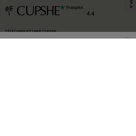
produits susceptibles de vous intéresser, conformément à notre
Politique de
confidentialité
. Vous pouvez vous désabonner à tout moment.
4.4
S'ABONNER
TÉLÉCHARGEZ L’APP CUPSHE
SUIVEZ-NOUS
©2026 CUPSHE FRANCE
Voir nôtre
déclaration d'accessibilité
et notre
politique de confidentialité.
Gestion des cookies