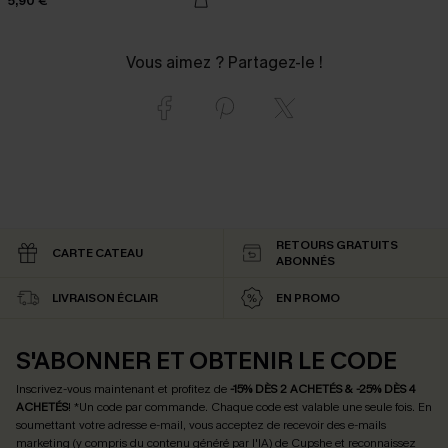
5,90 €
Vous aimez ? Partagez-le !
RETOURS GRATUITS
CARTE CATEAU
ABONNÉS
LIVRAISON ÉCLAIR
EN PROMO
S'ABONNER ET OBTENIR LE CODE
Inscrivez-vous maintenant et profitez de
-15% DÈS 2 ACHETÉS & -25% DÈS 4
ACHETÉS
! *Un code par commande. Chaque code est valable une seule fois.
En
soumettant votre adresse e-mail, vous acceptez de recevoir des e-mails
marketing (y compris du contenu généré par l'IA) de Cupshe et reconnaissez