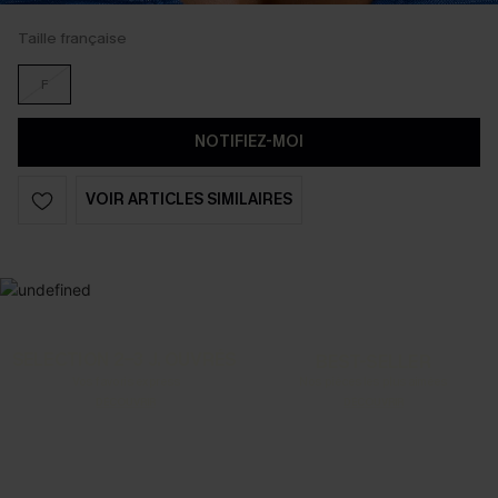
Taille française
F
NOTIFIEZ-MOI
VOIR ARTICLES SIMILAIRES
SELECTION 2-3 J. OUVRÉS
BEST-SELLER
Vos favoris express
Nos pièces les plus aimées
DÉCOUVRIR
DÉCOUVRIR