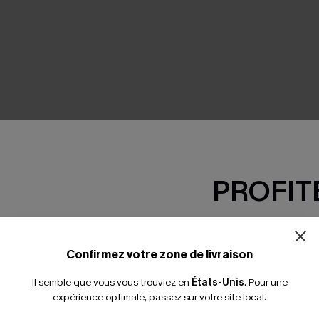
SEMBLE
PROFITE
-15% dès 2 A
*Un code par command
Confirmez votre zone de livraison
Il semble que vous vous trouviez en
États-Unis
.
Pour une
expérience optimale, passez sur votre site local.