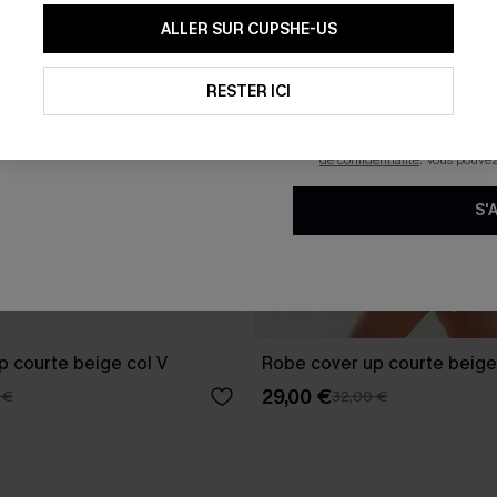
En soumettant votre adresse e-
ALLER SUR CUPSHE-US
mails marketing (y compris du
reconnaissez avoir pris conna
pouvons utiliser les données co
technologies de suivi, telles qu
RESTER ICI
savoir si ceux-ci ont été ouve
personnaliser nos contenus et 
produits susceptibles de vous 
de confidentialité
. Vous pouve
S'
p courte beige col V
Robe cover up courte beige
29,00 €
 €
32,00 €