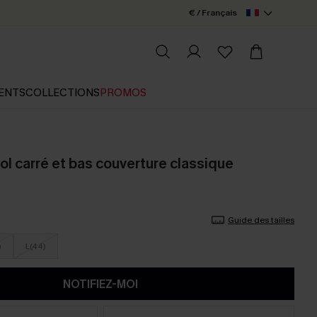
€ / Français
ENTS
COLLECTIONS
PROMOS
 col carré et bas couverture classique
Guide des tailles
)
L(44)
NOTIFIEZ-MOI