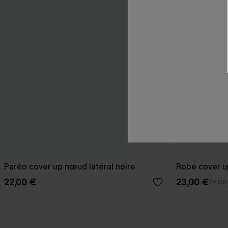
Paréo cover up nœud latéral noire
Robe cover u
22,00 €
23,00 €
27,00