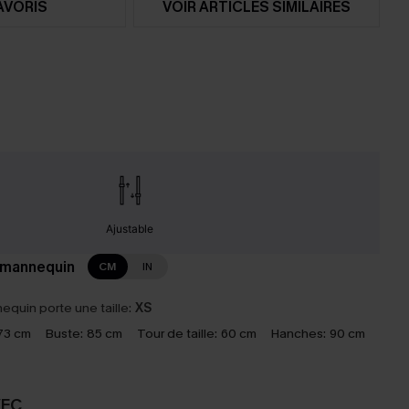
AVORIS
VOIR ARTICLES SIMILAIRES
Ajustable
 mannequin
CM
IN
equin porte une taille:
XS
73 cm
Buste:
85 cm
Tour de taille:
60 cm
Hanches:
90 cm
VEC