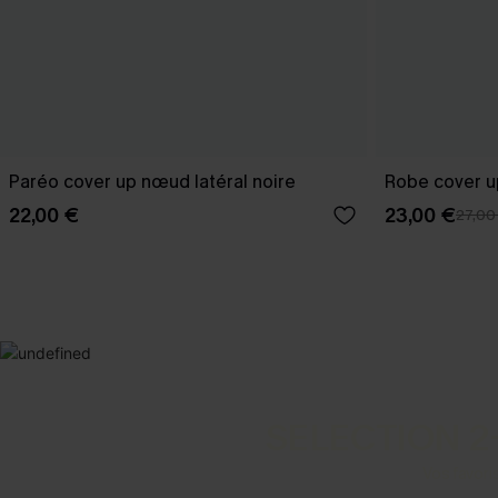
Paréo cover up nœud latéral noire
Robe cover u
22,00 €
23,00 €
27,00
SELECTION 2
Vos favori