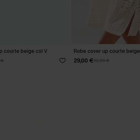
p courte beige col V
Robe cover up courte beige
29,00 €
 €
32,00 €
-3 J. OUVRÉS
s express