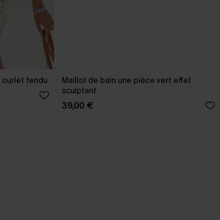
 ourlet fendu
Maillot de bain une pièce vert effet
sculptant
39,00 €
BEST-SELLER
Nos pièces les plus aimées