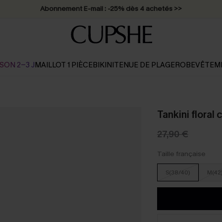
Abonnement E-mail : -25% dès 4 achetés >>
SON 2-3 J
MAILLOT 1 PIÈCE
BIKINI
TENUE DE PLAGE
ROBE
VÊTEM
Tankini floral
27,90 €
Taille française
S(38/40)
M(42