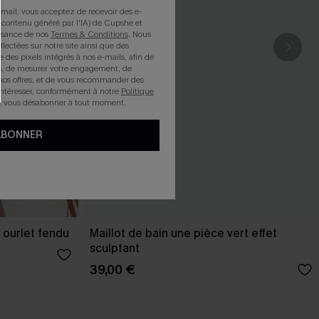
mail, vous acceptez de recevoir des e-
 contenu généré par l'IA) de Cupshe et
issance de nos
Termes & Conditions
. Nous
llectées sur notre site ainsi que des
e des pixels intégrés à nos e-mails, afin de
rts, de mesurer votre engagement, de
nos offres, et de vous recommander des
intéresser, conformément à notre
Politique
z vous désabonner à tout moment.
ABONNER
 ourlet fendu
Maillot de bain une pièce vert effet
sculptant
39,00 €