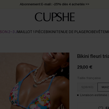
Abonnement E-mail : -25% dès 4 achetés >>
SON 2-3 J
MAILLOT 1 PIÈCE
BIKINI
TENUE DE PLAGE
ROBE
VÊTEM
Bikini fleuri tr
29,00 €
Taille française
S(38/40)
M(42
Livraison estimée :
F