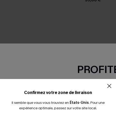
SEMBLE
PROFITE
-15% dès 2 A
*Un code par command
Confirmez votre zone de livraison
Il semble que vous vous trouviez en
États-Unis
.
Pour une
expérience optimale, passez sur votre site local.