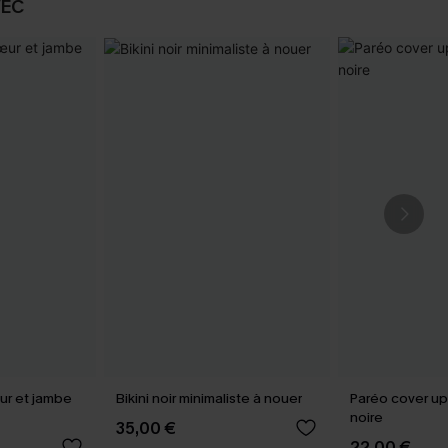
VEC
œur et jambe
Bikini noir minimaliste à nouer
Paréo cover up
noire
35,00 €
22,00 €