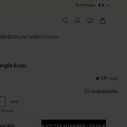
€ / Français
ENTS
COLLECTIONS
PROMOS
iangle licou
2.0
1 Avis
Guide des tailles
)
L(44)
 19 août
AVORIS
AJOUTER AU PANIER
/
29,00 €