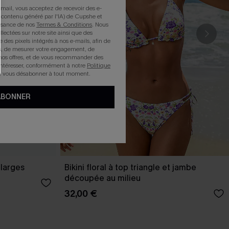
mail, vous acceptez de recevoir des e-
 contenu généré par l'IA) de Cupshe et
issance de nos
Termes & Conditions
. Nous
llectées sur notre site ainsi que des
e des pixels intégrés à nos e-mails, afin de
rts, de mesurer votre engagement, de
nos offres, et de vous recommander des
intéresser, conformément à notre
Politique
z vous désabonner à tout moment.
ABONNER
 larges
Bikini floral à top triangle et jambe
découpée au milieu
32,00 €