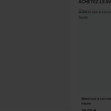
ACHETEZ‑LE A
Bikini noir à col c
haute
35,00 €