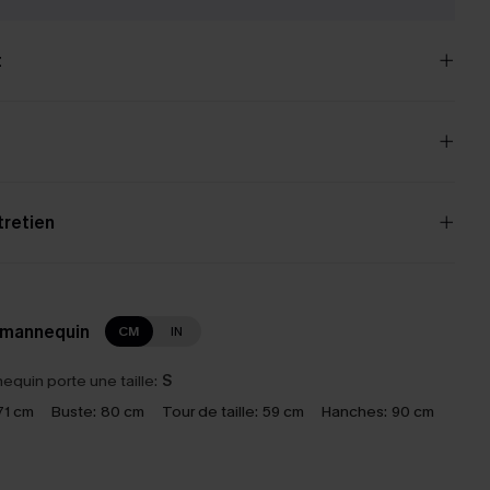
t
tretien
 mannequin
CM
IN
equin porte une taille:
S
71 cm
Buste:
80 cm
Tour de taille:
59 cm
Hanches:
90 cm