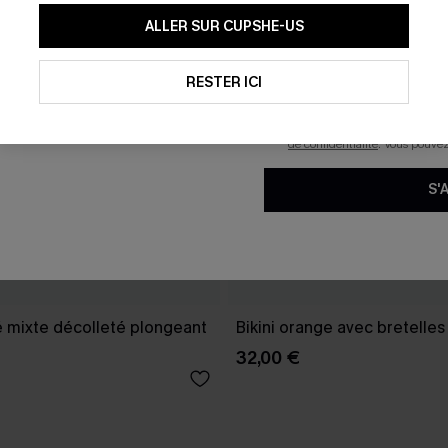
En soumettant votre adresse e-
ALLER SUR CUPSHE-US
mails marketing (y compris du
reconnaissez avoir pris conna
pouvons utiliser les données co
technologies de suivi, telles qu
RESTER ICI
savoir si ceux-ci ont été ouve
personnaliser nos contenus et 
produits susceptibles de vous 
de confidentialité
. Vous pouve
S'
é mixte décolleté plongeant
Bikini orange avec bretelles
32,00 €