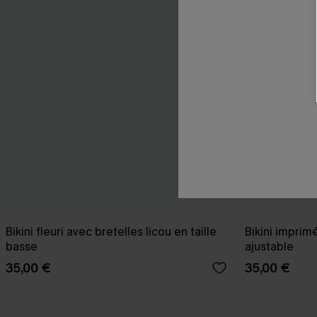
Bikini fleuri avec bretelles licou en taille
Bikini imprim
basse
ajustable
35,00 €
35,00 €