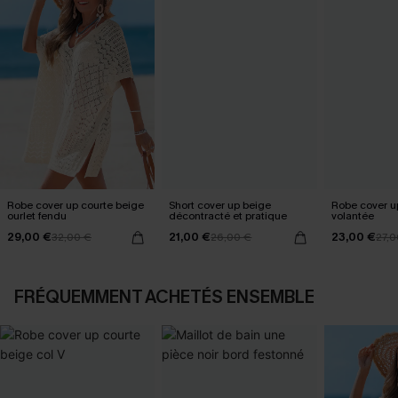
Robe cover up courte beige
Short cover up beige
Robe cover u
ourlet fendu
décontracté et pratique
volantée
29,00 €
21,00 €
23,00 €
32,00 €
26,00 €
27,0
FRÉQUEMMENT ACHETÉS ENSEMBLE