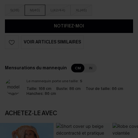
S(38)
M(40)
L(42/44)
XL(46)
NOTIFIEZ-MOI
VOIR ARTICLES SIMILAIRES
Mensurations du mannequin
CM
IN
Le mannequin porte une taille:
S
Taille:
168 cm
Buste:
86 cm
Tour de taille:
66 cm
Hanches:
86 cm
ACHETEZ‑LE AVEC