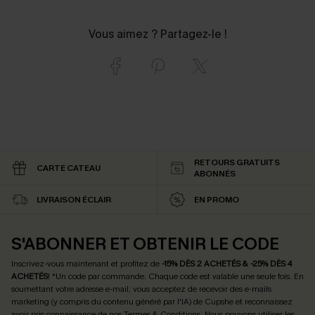
Vous aimez ? Partagez-le !
RETOURS GRATUITS
CARTE CATEAU
ABONNÉS
LIVRAISON ÉCLAIR
EN PROMO
S'ABONNER ET OBTENIR LE CODE
Inscrivez-vous maintenant et profitez de
-15% DÈS 2 ACHETÉS & -25% DÈS 4
ACHETÉS
! *Un code par commande. Chaque code est valable une seule fois.
En
soumettant votre adresse e-mail, vous acceptez de recevoir des e-mails
marketing (y compris du contenu généré par l'IA) de Cupshe et reconnaissez
avoir pris connaissance de nos
Termes & Conditions
. Nous pouvons utiliser les