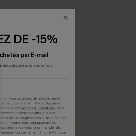
Z DE -15%
chetés par E-mail
e, valable une seule fois.
BEST-SELLER
mail, vous acceptez de recevoir des e-
 contenu généré par l'IA) de Cupshe et
issance de nos
Termes & Conditions
. Nous
Nos pièces les plus aimées
llectées sur notre site ainsi que des
e des pixels intégrés à nos e-mails, afin de
rts, de mesurer votre engagement, de
DÉCOUVRIR
nos offres, et de vous recommander des
intéresser, conformément à notre
Politique