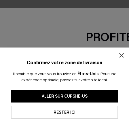
PROFITE
-15% dès 2 A
*Un code par command
Confirmez votre zone de livraison
Il semble que vous vous trouviez en
États-Unis
.
Pour une
expérience optimale, passez sur votre site local.
-3 J. OUVRÉS
En soumettant votre adresse e-
ALLER SUR CUPSHE-US
mails marketing (y compris du
reconnaissez avoir pris conna
s express
pouvons utiliser les données co
technologies de suivi, telles qu
RESTER ICI
savoir si ceux-ci ont été ouve
VRIR
personnaliser nos contenus et 
produits susceptibles de vous 