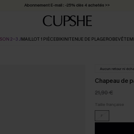
Abonnement E-mail : -25% dès 4 achetés >>
SON 2-3 J
MAILLOT 1 PIÈCE
BIKINI
TENUE DE PLAGE
ROBE
VÊTEM
Aucun retour ni éch
Chapeau de pa
21,90 €
Taille française
F