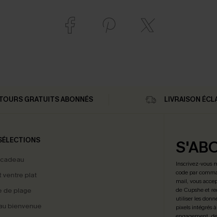
TOURS GRATUITS ABONNÉS
LIVRAISON ÉCL
SÉLECTIONS
S'AB
 cadeau
Inscrivez-vous 
code par comman
t ventre plat
mail, vous accep
 de plage
de Cupshe et re
utiliser les donn
au bienvenue
pixels intégrés à
engagement, de 