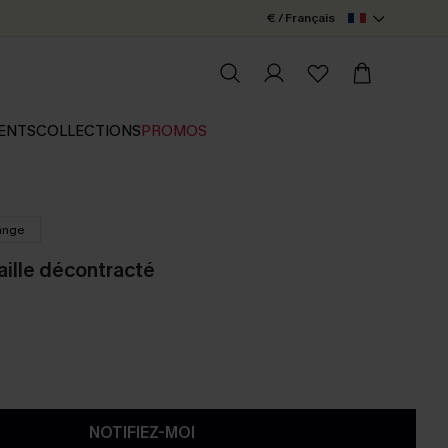
€ / Français
ENTS
COLLECTIONS
PROMOS
ange
ille décontracté
NOTIFIEZ-MOI