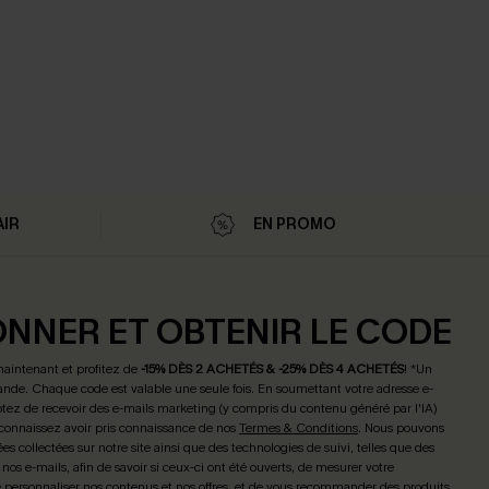
AIR
EN PROMO
ONNER ET OBTENIR LE CODE
maintenant et profitez de
-15% DÈS 2 ACHETÉS & -25% DÈS 4 ACHETÉS
! *Un
de. Chaque code est valable une seule fois.
En soumettant votre adresse e-
tez de recevoir des e-mails marketing (y compris du contenu généré par l'IA)
connaissez avoir pris connaissance de nos
Termes & Conditions
. Nous pouvons
ées collectées sur notre site ainsi que des technologies de suivi, telles que des
 nos e-mails, afin de savoir si ceux-ci ont été ouverts, de mesurer votre
personnaliser nos contenus et nos offres, et de vous recommander des produits