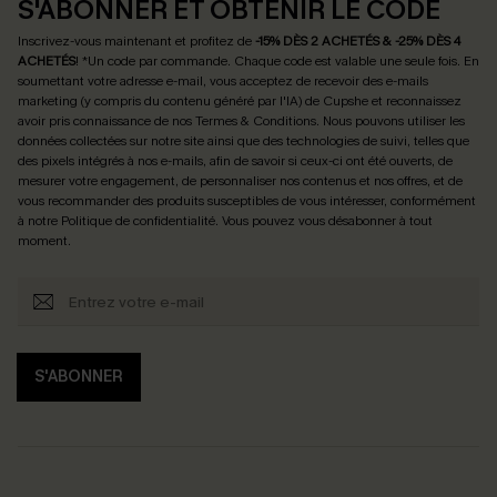
S'ABONNER ET OBTENIR LE CODE
Inscrivez-vous maintenant et profitez de
-15% DÈS 2 ACHETÉS & -25% DÈS 4
ACHETÉS
! *Un code par commande. Chaque code est valable une seule fois.
En
soumettant votre adresse e-mail, vous acceptez de recevoir des e-mails
marketing (y compris du contenu généré par l'IA) de Cupshe et reconnaissez
avoir pris connaissance de nos
Termes & Conditions
. Nous pouvons utiliser les
données collectées sur notre site ainsi que des technologies de suivi, telles que
des pixels intégrés à nos e-mails, afin de savoir si ceux-ci ont été ouverts, de
mesurer votre engagement, de personnaliser nos contenus et nos offres, et de
vous recommander des produits susceptibles de vous intéresser, conformément
à notre
Politique de confidentialité
. Vous pouvez vous désabonner à tout
moment.
S'ABONNER