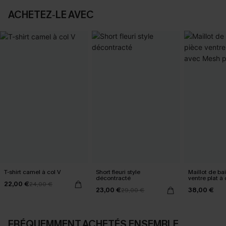
ACHETEZ‑LE AVEC
T-shirt camel à col V
Short fleuri style
Maillot de ba
décontracté
ventre plat à
22,00 €
24,00 €
Mesh power
23,00 €
38,00 €
29,00 €
FRÉQUEMMENT ACHETÉS ENSEMBLE