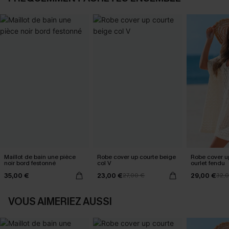
Maillot de bain une pièce
Robe cover up courte beige
Robe cover u
noir bord festonné
col V
ourlet fendu
35,00 €
23,00 €
29,00 €
27,00 €
32,
VOUS AIMERIEZ AUSSI