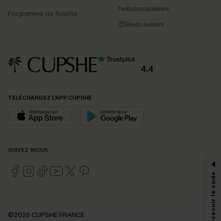
hebdomadaires
Programme de fidélité
😍Best-sellers
4.4
TÉLÉCHARGEZ L’APP CUPSHE
PROFITEZ DE -15%
SUIVEZ-NOUS
-15% dès 2 Achetés par E-mail
*Un code par commande, valable une seule fois.
En soumettant votre adresse e-mail, vous acceptez de recevoir des e-mails
©2026 CUPSHE FRANCE
marketing (y compris du contenu généré par l'IA) de Cupshe et