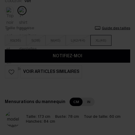
COULEUR:
Vert
Taille française
Guide des tailles
XS(36)
S(38)
M(40)
L(42/44)
XL(46)
NOTIFIEZ-MOI
VOIR ARTICLES SIMILAIRES
Mensurations du mannequin
CM
IN
Taille:
173 cm
Buste:
78 cm
Tour de taille:
60 cm
Hanches:
84 cm