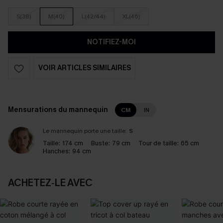
S(38)
M(40)
L(42/44)
XL(46)
NOTIFIEZ-MOI
VOIR ARTICLES SIMILAIRES
Mensurations du mannequin
CM
IN
Le mannequin porte une taille:
S
Taille:
174 cm
Buste:
79 cm
Tour de taille:
65 cm
Hanches:
94 cm
ACHETEZ‑LE AVEC