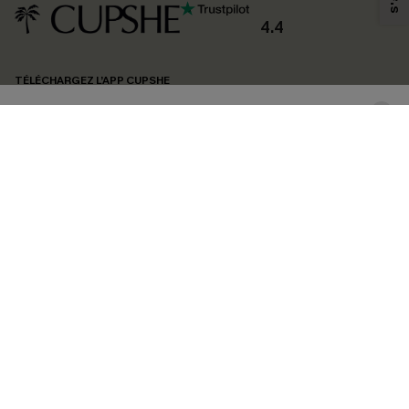
produits susceptibles de vous intéresser, conformément à notre
Politique de
confidentialité
. Vous pouvez vous désabonner à tout moment.
4.4
S'ABONNER
TÉLÉCHARGEZ L’APP CUPSHE
SUIVEZ-NOUS
©2026 CUPSHE FRANCE
Voir nôtre
déclaration d'accessibilité
et notre
politique de confidentialité.
Gestion des cookies