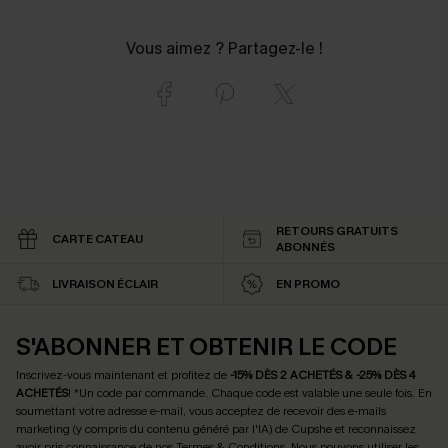
Vous aimez ? Partagez-le !
RETOURS GRATUITS
CARTE CATEAU
ABONNÉS
LIVRAISON ÉCLAIR
EN PROMO
S'ABONNER ET OBTENIR LE CODE
Inscrivez-vous maintenant et profitez de
-15% DÈS 2 ACHETÉS & -25% DÈS 4
ACHETÉS
! *Un code par commande. Chaque code est valable une seule fois.
En
soumettant votre adresse e-mail, vous acceptez de recevoir des e-mails
marketing (y compris du contenu généré par l'IA) de Cupshe et reconnaissez
avoir pris connaissance de nos
Termes & Conditions
. Nous pouvons utiliser les