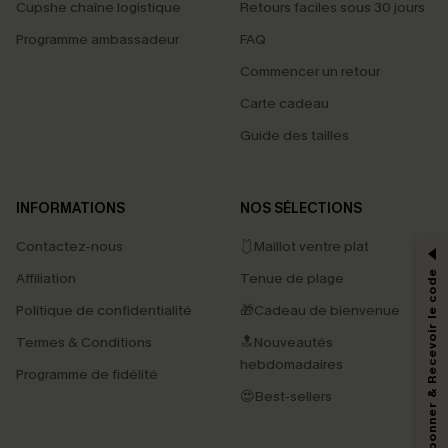
Cupshe chaîne logistique
Retours faciles sous 30 jours
Programme ambassadeur
FAQ
Commencer un retour
Carte cadeau
Guide des tailles
PROFITEZ DE -15%
INFORMATIONS
NOS SÉLECTIONS
-15% dès 2 Achetés par E-mail
Contactez-nous
🩱Maillot ventre plat
*Un code par commande, valable une seule fois.
S'abonner & Recevoir le code
Affiliation
Tenue de plage
Politique de confidentialité
🎁Cadeau de bienvenue
Termes & Conditions
🔝Nouveautés
En soumettant votre adresse e-mail, vous acceptez de recevoir des e-mails
hebdomadaires
marketing (y compris du contenu généré par l'IA) de Cupshe et
Programme de fidélité
reconnaissez avoir pris connaissance de nos
Termes & Conditions
. Nous
😍Best-sellers
pouvons utiliser les données collectées sur notre site ainsi que des
technologies de suivi, telles que des pixels intégrés à nos e-mails, afin de
savoir si ceux-ci ont été ouverts, de mesurer votre engagement, de
personnaliser nos contenus et nos offres, et de vous recommander des