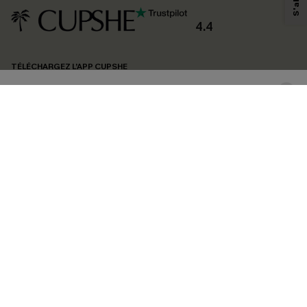
produits susceptibles de vous intéresser, conformément à notre
Politique de
confidentialité
. Vous pouvez vous désabonner à tout moment.
4.4
S'ABONNER
TÉLÉCHARGEZ L’APP CUPSHE
SUIVEZ-NOUS
©2026 CUPSHE FRANCE
Voir nôtre
déclaration d'accessibilité
et notre
politique de confidentialité.
Gestion des cookies