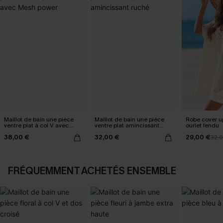
Maillot de bain une pièce
Maillot de bain une pièce
Robe cover u
ventre plat à col V avec
ventre plat amincissant
ourlet fendu
Mesh power
ruché
38,00 €
32,00 €
29,00 €
32,
FRÉQUEMMENT ACHETÉS ENSEMBLE