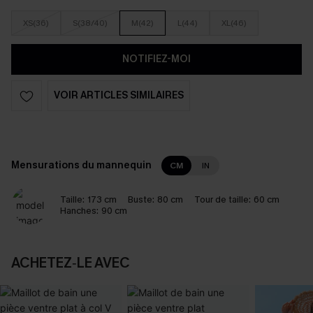
XS(36)
S(38/40)
M(42)
L(44)
XL(46)
NOTIFIEZ-MOI
VOIR ARTICLES SIMILAIRES
Mensurations du mannequin
CM
IN
Taille:
173 cm
Buste:
80 cm
Tour de taille:
60 cm
Hanches:
90 cm
ACHETEZ‑LE AVEC