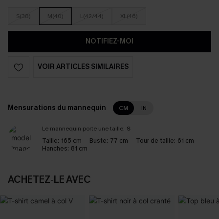
S(38)
M(40)
L(42/44)
XL(46)
NOTIFIEZ-MOI
VOIR ARTICLES SIMILAIRES
Mensurations du mannequin
CM
IN
Le mannequin porte une taille:
S
Taille:
165 cm
Buste:
77 cm
Tour de taille:
61 cm
Hanches:
81 cm
ACHETEZ‑LE AVEC