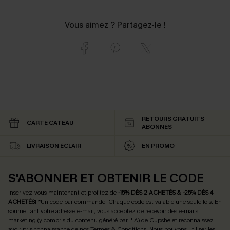
Vous aimez ? Partagez-le !
RETOURS GRATUITS
CARTE CATEAU
ABONNÉS
LIVRAISON ÉCLAIR
EN PROMO
S'ABONNER ET OBTENIR LE CODE
Inscrivez-vous maintenant et profitez de
-15% DÈS 2 ACHETÉS & -25% DÈS 4
ACHETÉS
! *Un code par commande. Chaque code est valable une seule fois.
En
soumettant votre adresse e-mail, vous acceptez de recevoir des e-mails
marketing (y compris du contenu généré par l'IA) de Cupshe et reconnaissez
avoir pris connaissance de nos
Termes & Conditions
. Nous pouvons utiliser les