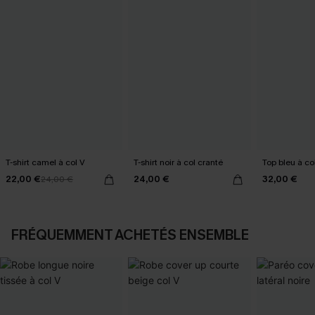
T-shirt camel à col V
T-shirt noir à col cranté
Top bleu à co
22,00 €
24,00 €
32,00 €
24,00 €
FRÉQUEMMENT ACHETÉS ENSEMBLE