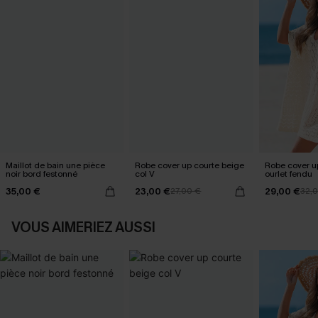
Maillot de bain une pièce
Robe cover up courte beige
Robe cover u
noir bord festonné
col V
ourlet fendu
35,00 €
23,00 €
29,00 €
27,00 €
32,
VOUS AIMERIEZ AUSSI