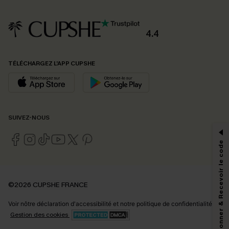
4.4
TÉLÉCHARGEZ L’APP CUPSHE
PROFITEZ DE -15%
SUIVEZ-NOUS
-15% dès 2 Achetés par E-mail
*Un code par commande, valable une seule fois.
S'abonner & Recevoir le code
En soumettant votre adresse e-mail, vous acceptez de recevoir des e-mails
©2026 CUPSHE FRANCE
marketing (y compris du contenu généré par l'IA) de Cupshe et
reconnaissez avoir pris connaissance de nos
Termes & Conditions
. Nous
Voir nôtre
déclaration d'accessibilité
et notre
politique de confidentialité.
pouvons utiliser les données collectées sur notre site ainsi que des
technologies de suivi, telles que des pixels intégrés à nos e-mails, afin de
Gestion des cookies
savoir si ceux-ci ont été ouverts, de mesurer votre engagement, de