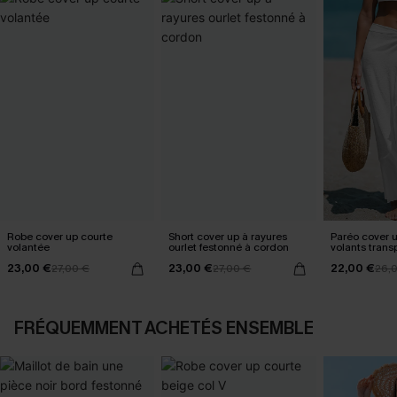
Robe cover up courte
Short cover up à rayures
Paréo cover 
volantée
ourlet festonné à cordon
volants trans
23,00 €
23,00 €
22,00 €
27,00 €
27,00 €
26,
FRÉQUEMMENT ACHETÉS ENSEMBLE