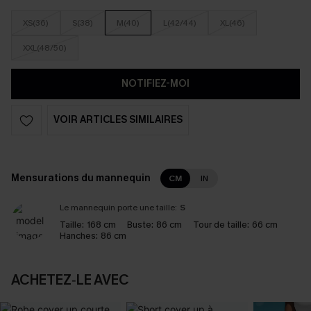
XS(36)
S(38)
M(40)
L(42/44)
XL(46)
XXL(48/50)
NOTIFIEZ-MOI
VOIR ARTICLES SIMILAIRES
Mensurations du mannequin
CM
IN
Le mannequin porte une taille:
S
Taille:
168 cm
Buste:
86 cm
Tour de taille:
66 cm
Hanches:
86 cm
ACHETEZ‑LE AVEC