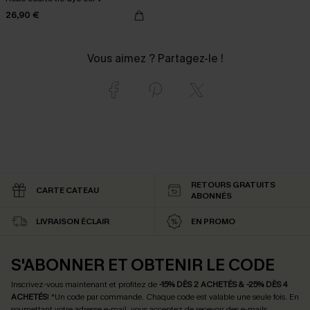
26,90 €
Vous aimez ? Partagez-le !
RETOURS GRATUITS
CARTE CATEAU
ABONNÉS
LIVRAISON ÉCLAIR
EN PROMO
S'ABONNER ET OBTENIR LE CODE
Inscrivez-vous maintenant et profitez de
-15% DÈS 2 ACHETÉS & -25% DÈS 4
ACHETÉS
! *Un code par commande. Chaque code est valable une seule fois.
En
soumettant votre adresse e-mail, vous acceptez de recevoir des e-mails