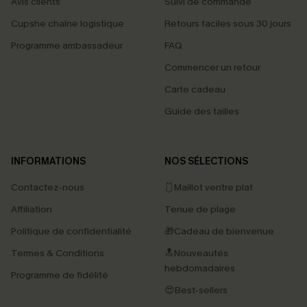
Avis clients
Suivi de commande
Cupshe chaîne logistique
Retours faciles sous 30 jours
Programme ambassadeur
FAQ
Commencer un retour
Carte cadeau
Guide des tailles
INFORMATIONS
NOS SÉLECTIONS
Contactez-nous
🩱Maillot ventre plat
Affiliation
Tenue de plage
Politique de confidentialité
🎁Cadeau de bienvenue
Termes & Conditions
🔝Nouveautés
hebdomadaires
Programme de fidélité
😍Best-sellers