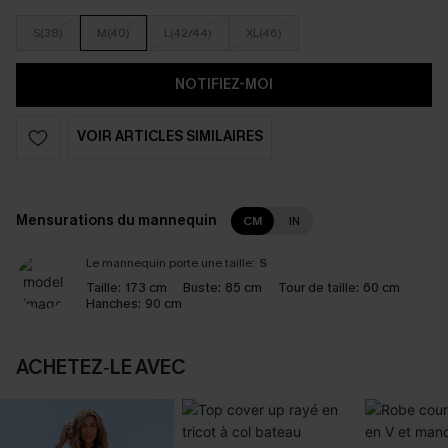
S(38)
M(40)
L(42/44)
XL(46)
NOTIFIEZ-MOI
VOIR ARTICLES SIMILAIRES
Mensurations du mannequin
CM
IN
Le mannequin porte une taille:
S
Taille:
173 cm
Buste:
85 cm
Tour de taille:
60 cm
Hanches:
90 cm
ACHETEZ‑LE AVEC