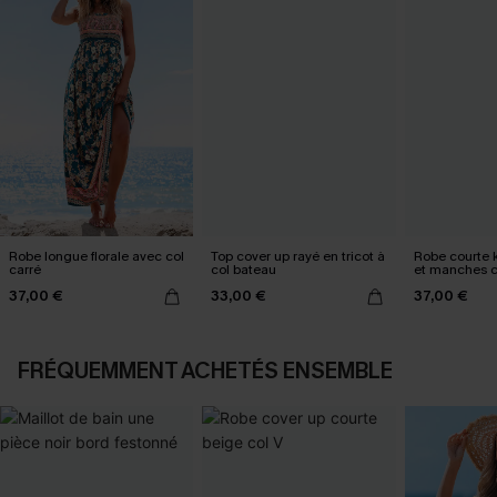
Robe longue florale avec col
Top cover up rayé en tricot à
Robe courte k
carré
col bateau
et manches c
37,00 €
33,00 €
37,00 €
FRÉQUEMMENT ACHETÉS ENSEMBLE