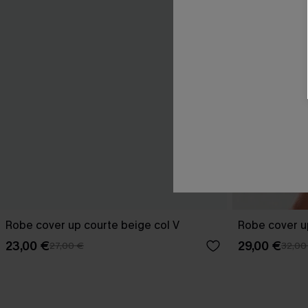
Robe cover up courte beige col V
Robe cover u
23,00 €
29,00 €
27,00 €
32,00