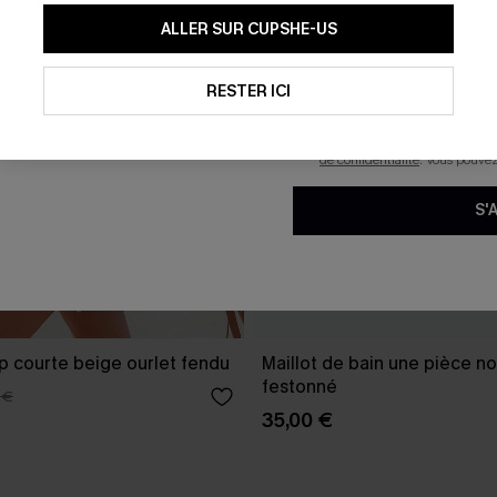
En soumettant votre adresse e-
ALLER SUR CUPSHE-US
mails marketing (y compris du
reconnaissez avoir pris conna
pouvons utiliser les données co
technologies de suivi, telles qu
RESTER ICI
savoir si ceux-ci ont été ouve
personnaliser nos contenus et 
produits susceptibles de vous 
de confidentialité
. Vous pouve
S'
p courte beige ourlet fendu
Maillot de bain une pièce no
festonné
 €
35,00 €