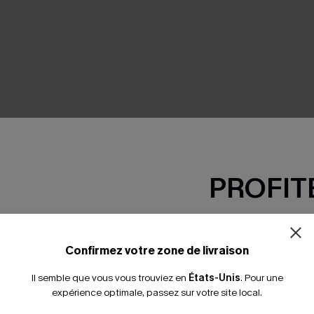
SEMBLE
PROFITE
-15% dès 2 A
*Un code par command
Confirmez votre zone de livraison
Il semble que vous vous trouviez en
États-Unis
.
Pour une
expérience optimale, passez sur votre site local.