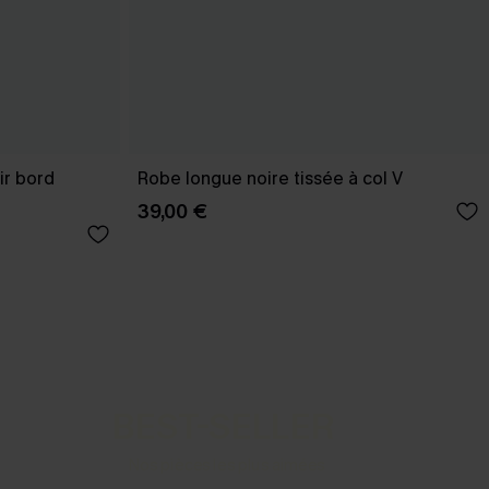
ir bord
Robe longue noire tissée à col V
39,00 €
BEST-SELLER
Nos pièces les plus aimées