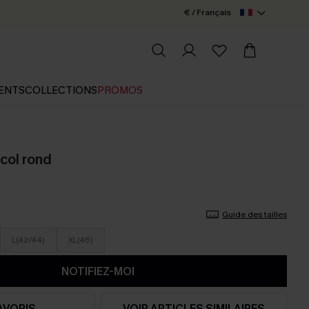
€ / Français
ENTS
COLLECTIONS
PROMOS
 col rond
Guide des tailles
L(42/44)
XL(46)
NOTIFIEZ-MOI
AVORIS
VOIR ARTICLES SIMILAIRES