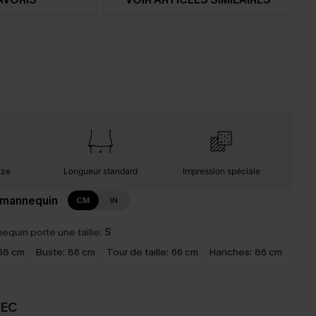
ize
Longueur standard
Impression spéciale
 mannequin
CM
IN
equin porte une taille:
S
68 cm
Buste:
86 cm
Tour de taille:
66 cm
Hanches:
86 cm
VEC