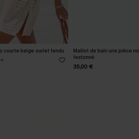
p courte beige ourlet fendu
Maillot de bain une pièce no
festonné
 €
35,00 €
-3 J. OUVRÉS
s express