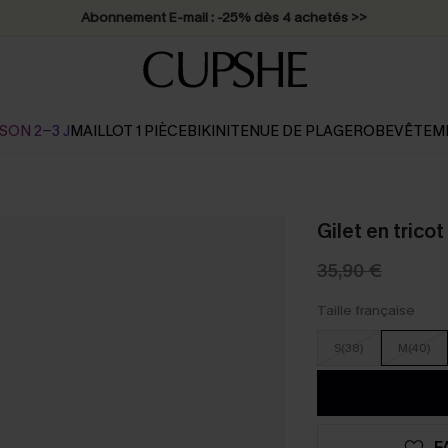
Abonnement E-mail : -25% dès 4 achetés >>
SON 2-3 J
MAILLOT 1 PIÈCE
BIKINI
TENUE DE PLAGE
ROBE
VÊTEM
Gilet en tricot
35,90 €
Taille française
S(38)
M(40)
F