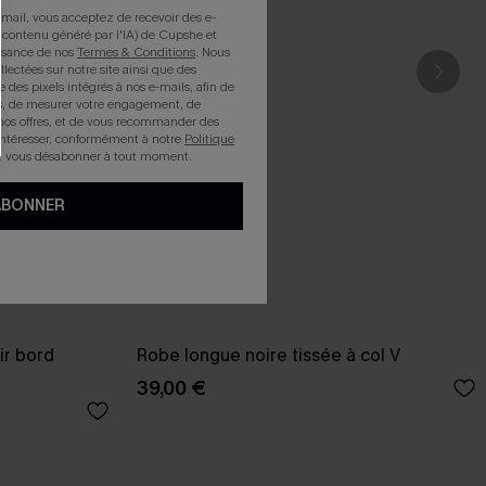
mail, vous acceptez de recevoir des e-
 contenu généré par l'IA) de Cupshe et
issance de nos
Termes & Conditions
. Nous
llectées sur notre site ainsi que des
e des pixels intégrés à nos e-mails, afin de
rts, de mesurer votre engagement, de
nos offres, et de vous recommander des
intéresser, conformément à notre
Politique
z vous désabonner à tout moment.
ABONNER
ir bord
Robe longue noire tissée à col V
39,00 €