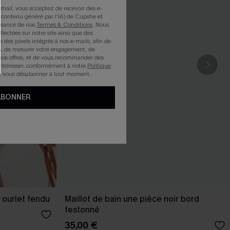
mail, vous acceptez de recevoir des e-
 contenu généré par l'IA) de Cupshe et
issance de nos
Termes & Conditions
. Nous
llectées sur notre site ainsi que des
e des pixels intégrés à nos e-mails, afin de
rts, de mesurer votre engagement, de
nos offres, et de vous recommander des
intéresser, conformément à notre
Politique
z vous désabonner à tout moment.
ABONNER
 ourlet fendu
Maillot de bain une pièce noir bord
festonné
35,00 €