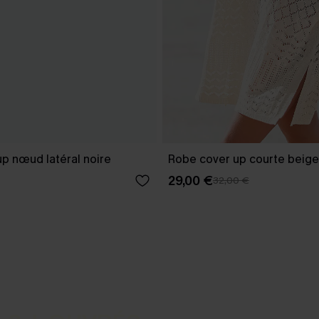
p nœud latéral noire
Robe cover up courte beige
29,00 €
32,00 €