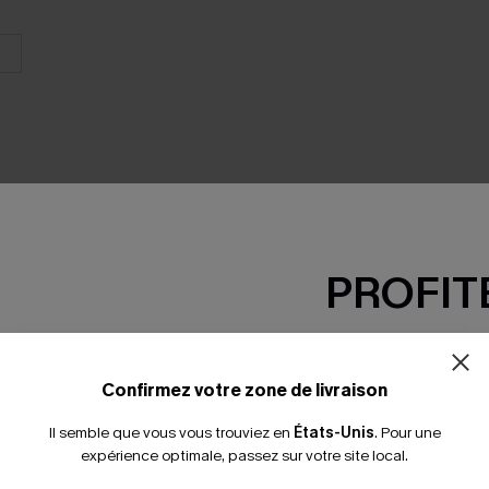
PROFITE
SEMBLE
-15% dès 2 A
*Un code par command
Confirmez votre zone de livraison
Il semble que vous vous trouviez en
États-Unis
.
Pour une
expérience optimale, passez sur votre site local.