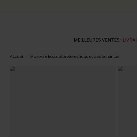
MEILLEURES VENTES
⚡LIVRAI
Accueil
Monokini tropical bretelles licou et bas échancré