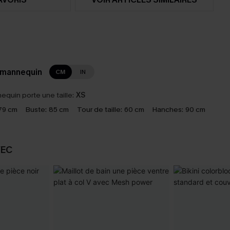
 mannequin
CM
IN
equin porte une taille:
XS
79 cm
Buste:
85 cm
Tour de taille:
60 cm
Hanches:
90 cm
VEC