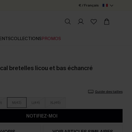
€ / Français
ENTS
COLLECTIONS
PROMOS
cal bretelles licou et bas échancré
Guide des tailles
0)
M(42)
L(44)
XL(46)
NOTIFIEZ-MOI
AVORIS
VOIR ARTICLES SIMILAIRES