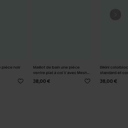
e pièce noir
Maillot de bain une pièce
Bikini colorbloc
ventre plat à col V avec Mesh
standard et co
power
classique
38,00 €
38,00 €