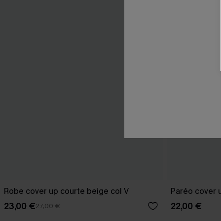
Robe cover up courte beige col V
Paréo cover u
23,00 €
22,00 €
27,00 €