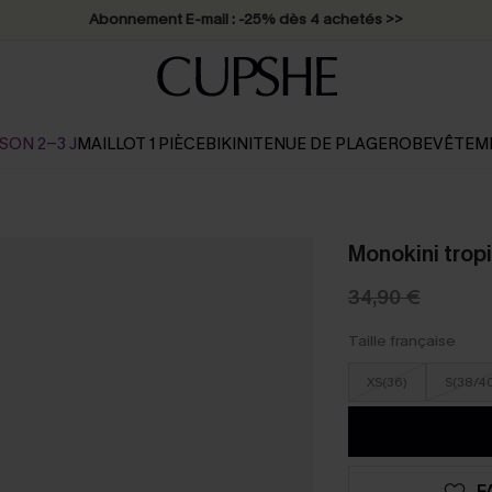
Abonnement E-mail : -25% dès 4 achetés >>
SON 2-3 J
MAILLOT 1 PIÈCE
BIKINI
TENUE DE PLAGE
ROBE
VÊTEM
Monokini tropi
34,90 €
Taille française
XS(36)
S(38/4
F