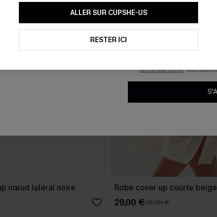
En soumettant votre adresse e-
ALLER SUR CUPSHE-US
mails marketing (y compris du
reconnaissez avoir pris conna
pouvons utiliser les données co
technologies de suivi, telles qu
RESTER ICI
savoir si ceux-ci ont été ouve
personnaliser nos contenus et 
produits susceptibles de vous 
de confidentialité
. Vous pouve
S'
p nœud latéral noire
Robe cover up courte beige
29,00 €
32,00 €