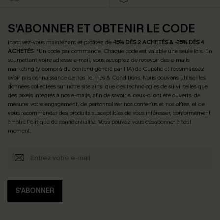
S'ABONNER ET OBTENIR LE CODE
Inscrivez-vous maintenant et profitez de
-15% DÈS 2 ACHETÉS & -25% DÈS 4
ACHETÉS
! *Un code par commande. Chaque code est valable une seule fois.
En
soumettant votre adresse e-mail, vous acceptez de recevoir des e-mails
marketing (y compris du contenu généré par l'IA) de Cupshe et reconnaissez
avoir pris connaissance de nos
Termes & Conditions
. Nous pouvons utiliser les
données collectées sur notre site ainsi que des technologies de suivi, telles que
des pixels intégrés à nos e-mails, afin de savoir si ceux-ci ont été ouverts, de
mesurer votre engagement, de personnaliser nos contenus et nos offres, et de
vous recommander des produits susceptibles de vous intéresser, conformément
à notre
Politique de confidentialité
. Vous pouvez vous désabonner à tout
moment.
S'ABONNER