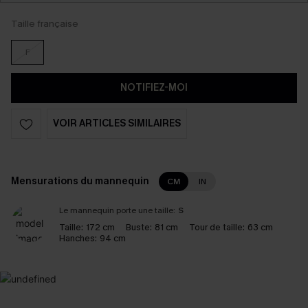
Taille française
F
NOTIFIEZ-MOI
VOIR ARTICLES SIMILAIRES
Mensurations du mannequin
CM
IN
Le mannequin porte une taille:
S
Taille:
172 cm
Buste:
81 cm
Tour de taille:
63 cm
Hanches:
94 cm