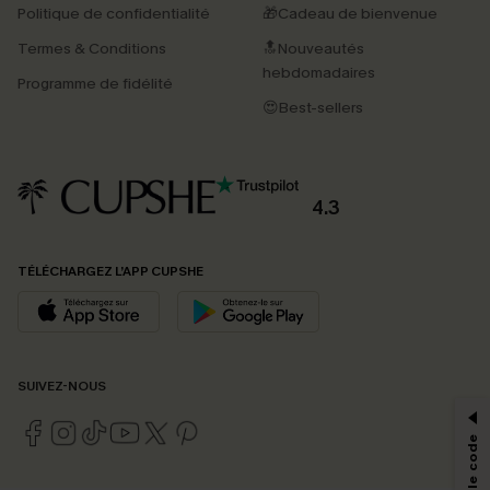
Politique de confidentialité
🎁Cadeau de bienvenue
Termes & Conditions
🔝Nouveautés
hebdomadaires
Programme de fidélité
😍Best-sellers
4.3
TÉLÉCHARGEZ L’APP CUPSHE
PROFITEZ DE -15%
SUIVEZ-NOUS
-15% dès 2 Achetés par E-mail
*Un code par commande, valable une seule fois.