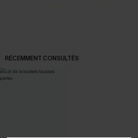
SELECTION 2-3 J. OUVRÉS
BEST-SELLER
Vos favoris express
Nos pièces les plus aimées
DÉCOUVRIR
DÉCOUVRIR
RÉCEMMENT CONSULTÉS