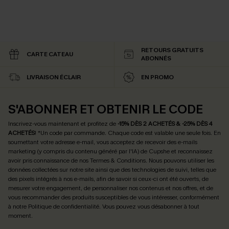
RETOURS GRATUITS
CARTE CATEAU
ABONNÉS
LIVRAISON ÉCLAIR
EN PROMO
S'ABONNER ET OBTENIR LE CODE
Inscrivez-vous maintenant et profitez de
-15% DÈS 2 ACHETÉS & -25% DÈS 4
ACHETÉS
! *Un code par commande. Chaque code est valable une seule fois.
En
soumettant votre adresse e-mail, vous acceptez de recevoir des e-mails
marketing (y compris du contenu généré par l'IA) de Cupshe et reconnaissez
avoir pris connaissance de nos
Termes & Conditions
. Nous pouvons utiliser les
données collectées sur notre site ainsi que des technologies de suivi, telles que
des pixels intégrés à nos e-mails, afin de savoir si ceux-ci ont été ouverts, de
mesurer votre engagement, de personnaliser nos contenus et nos offres, et de
vous recommander des produits susceptibles de vous intéresser, conformément
à notre
Politique de confidentialité
. Vous pouvez vous désabonner à tout
moment.