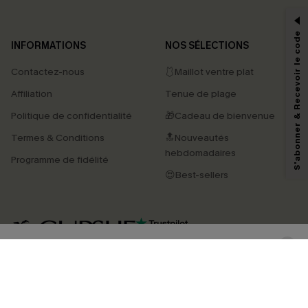
-15% dès 2 Achetés par E-mail
*Un code par commande, valable une seule fois.
S'abonner & Recevoir le code
INFORMATIONS
NOS SÉLECTIONS
Contactez-nous
🩱Maillot ventre plat
En soumettant votre adresse e-mail, vous acceptez de recevoir des e-mails
Affiliation
Tenue de plage
marketing (y compris du contenu généré par l'IA) de Cupshe et
reconnaissez avoir pris connaissance de nos
Termes & Conditions
. Nous
Politique de confidentialité
🎁Cadeau de bienvenue
pouvons utiliser les données collectées sur notre site ainsi que des
technologies de suivi, telles que des pixels intégrés à nos e-mails, afin de
Termes & Conditions
🔝Nouveautés
savoir si ceux-ci ont été ouverts, de mesurer votre engagement, de
personnaliser nos contenus et nos offres, et de vous recommander des
hebdomadaires
Programme de fidélité
produits susceptibles de vous intéresser, conformément à notre
Politique de
confidentialité
. Vous pouvez vous désabonner à tout moment.
😍Best-sellers
S'ABONNER
4.4
TÉLÉCHARGEZ L’APP CUPSHE