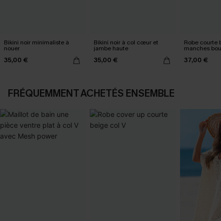
Bikini noir minimaliste à
Bikini noir à col cœur et
Robe courte b
nouer
jambe haute
manches bou
35,00 €
35,00 €
37,00 €
FRÉQUEMMENT ACHETÉS ENSEMBLE