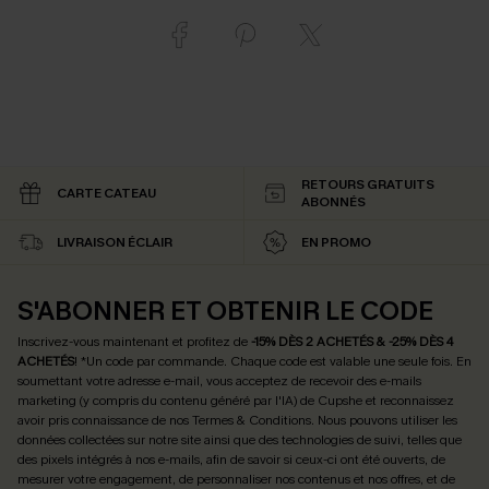
RETOURS GRATUITS
CARTE CATEAU
ABONNÉS
LIVRAISON ÉCLAIR
EN PROMO
S'ABONNER ET OBTENIR LE CODE
Inscrivez-vous maintenant et profitez de
-15% DÈS 2 ACHETÉS & -25% DÈS 4
ACHETÉS
! *Un code par commande. Chaque code est valable une seule fois.
En
soumettant votre adresse e-mail, vous acceptez de recevoir des e-mails
marketing (y compris du contenu généré par l'IA) de Cupshe et reconnaissez
avoir pris connaissance de nos
Termes & Conditions
. Nous pouvons utiliser les
données collectées sur notre site ainsi que des technologies de suivi, telles que
des pixels intégrés à nos e-mails, afin de savoir si ceux-ci ont été ouverts, de
mesurer votre engagement, de personnaliser nos contenus et nos offres, et de