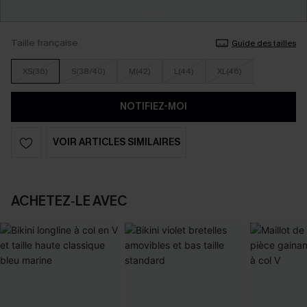
Taille française
Guide des tailles
XS(36)
S(38/40)
M(42)
L(44)
XL(46)
NOTIFIEZ-MOI
VOIR ARTICLES SIMILAIRES
ACHETEZ‑LE AVEC