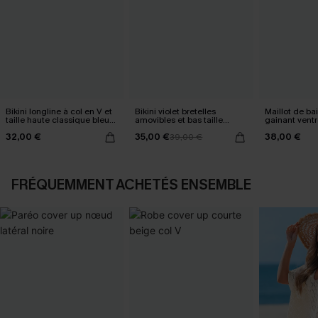
Bikini longline à col en V et
Bikini violet bretelles
Maillot de ba
taille haute classique bleu
amovibles et bas taille
gainant ventr
marine
standard
32,00 €
35,00 €
38,00 €
39,00 €
FRÉQUEMMENT ACHETÉS ENSEMBLE