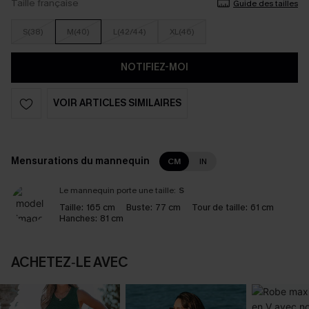
Taille française
Guide des tailles
S(38)
M(40)
L(42/44)
XL(46)
NOTIFIEZ-MOI
VOIR ARTICLES SIMILAIRES
Mensurations du mannequin
CM
IN
Le mannequin porte une taille:
S
Taille:
165 cm
Buste:
77 cm
Tour de taille:
61 cm
Hanches:
81 cm
ACHETEZ‑LE AVEC