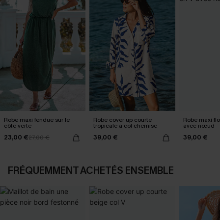
Robe maxi fendue sur le
Robe cover up courte
Robe maxi flo
côté verte
tropicale à col chemise
avec nœud
23,00 €
39,00 €
39,00 €
27,00 €
FRÉQUEMMENT ACHETÉS ENSEMBLE