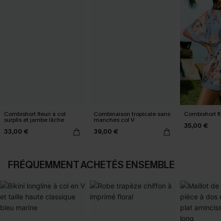
Combishort fleuri à col
Combinaison tropicale sans
Combishort fl
surplis et jambe lâche
manches col V
35,00 €
33,00 €
39,00 €
FRÉQUEMMENT ACHETÉS ENSEMBLE