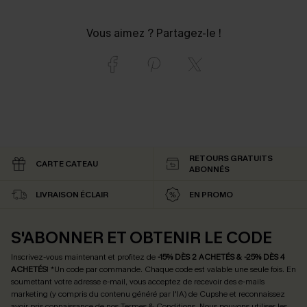
Vous aimez ? Partagez-le !
RETOURS GRATUITS
CARTE CATEAU
ABONNÉS
LIVRAISON ÉCLAIR
EN PROMO
S'ABONNER ET OBTENIR LE CODE
Inscrivez-vous maintenant et profitez de
-15% DÈS 2 ACHETÉS & -25% DÈS 4
ACHETÉS
! *Un code par commande. Chaque code est valable une seule fois.
En
soumettant votre adresse e-mail, vous acceptez de recevoir des e-mails
marketing (y compris du contenu généré par l'IA) de Cupshe et reconnaissez
avoir pris connaissance de nos
Termes & Conditions
. Nous pouvons utiliser les