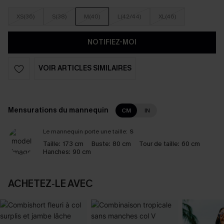
XS(36)
S(38)
M(40)
L(42/44)
XL(46)
NOTIFIEZ-MOI
VOIR ARTICLES SIMILAIRES
Mensurations du mannequin
CM
IN
Le mannequin porte une taille:
S
Taille:
173 cm
Buste:
80 cm
Tour de taille:
60 cm
Hanches:
90 cm
ACHETEZ‑LE AVEC