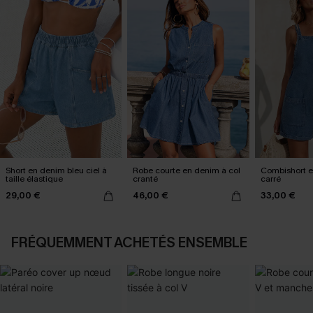
Short en denim bleu ciel à
Robe courte en denim à col
Combishort e
taille élastique
cranté
carré
29,00 €
46,00 €
33,00 €
FRÉQUEMMENT ACHETÉS ENSEMBLE