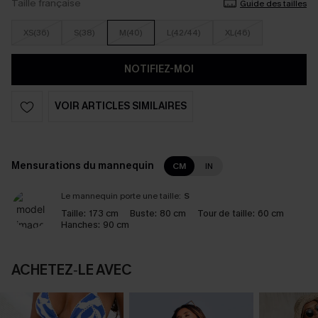
Taille française
Guide des tailles
XS(36)
S(38)
M(40)
L(42/44)
XL(46)
NOTIFIEZ-MOI
VOIR ARTICLES SIMILAIRES
Mensurations du mannequin
CM
IN
Le mannequin porte une taille:
S
Taille:
173 cm
Buste:
80 cm
Tour de taille:
60 cm
Hanches:
90 cm
ACHETEZ‑LE AVEC