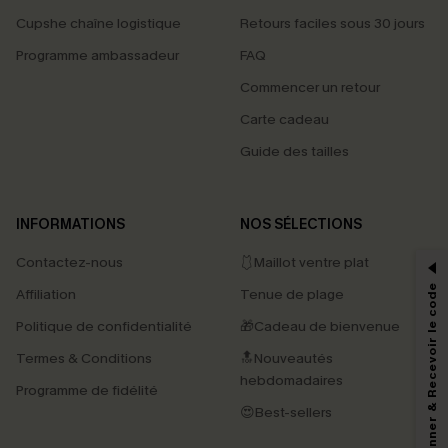
Cupshe chaîne logistique
Retours faciles sous 30 jours
Programme ambassadeur
FAQ
Commencer un retour
Carte cadeau
Guide des tailles
PROFITEZ DE -15%
INFORMATIONS
NOS SÉLECTIONS
-15% dès 2 Achetés par E-mail
Contactez-nous
🩱Maillot ventre plat
*Un code par commande, valable une seule fois.
S'abonner & Recevoir le code
Affiliation
Tenue de plage
Politique de confidentialité
🎁Cadeau de bienvenue
Termes & Conditions
🔝Nouveautés
En soumettant votre adresse e-mail, vous acceptez de recevoir des e-mails
marketing (y compris du contenu généré par l'IA) de Cupshe et
hebdomadaires
Programme de fidélité
reconnaissez avoir pris connaissance de nos
Termes & Conditions
. Nous
pouvons utiliser les données collectées sur notre site ainsi que des
😍Best-sellers
technologies de suivi, telles que des pixels intégrés à nos e-mails, afin de
savoir si ceux-ci ont été ouverts, de mesurer votre engagement, de