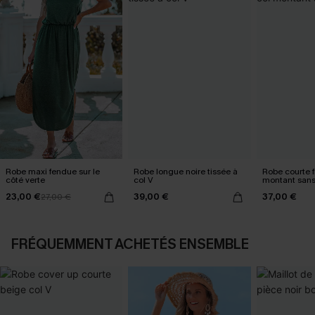
Robe maxi fendue sur le
Robe longue noire tissée à
Robe courte f
côté verte
col V
montant san
23,00 €
39,00 €
37,00 €
27,00 €
FRÉQUEMMENT ACHETÉS ENSEMBLE