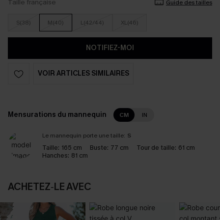
Taille française
Guide des tailles
S(38)
M(40)
L(42/44)
XL(46)
NOTIFIEZ-MOI
VOIR ARTICLES SIMILAIRES
Mensurations du mannequin
CM
IN
Le mannequin porte une taille:
S
Taille:
165 cm
Buste:
77 cm
Tour de taille:
61 cm
Hanches:
81 cm
ACHETEZ‑LE AVEC