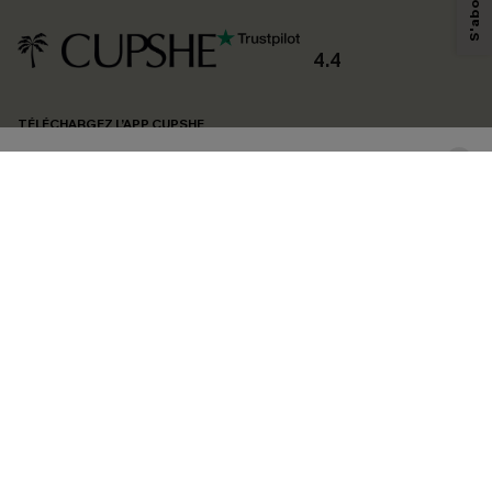
personnaliser nos contenus et nos offres, et de vous recommander des
produits susceptibles de vous intéresser, conformément à notre
Politique de
confidentialité
. Vous pouvez vous désabonner à tout moment.
4.4
S'ABONNER
TÉLÉCHARGEZ L’APP CUPSHE
SUIVEZ-NOUS
©2026 CUPSHE FRANCE
Voir nôtre
déclaration d'accessibilité
et notre
politique de confidentialité.
Gestion des cookies