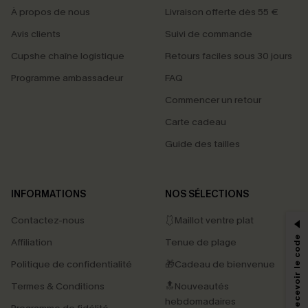
À propos de nous
Livraison offerte dès 55 €
Avis clients
Suivi de commande
Cupshe chaîne logistique
Retours faciles sous 30 jours
Programme ambassadeur
FAQ
Commencer un retour
Carte cadeau
Guide des tailles
PROFITEZ DE -15%
INFORMATIONS
NOS SÉLECTIONS
-15% dès 2 Achetés par E-mail
Contactez-nous
🩱Maillot ventre plat
*Un code par commande, valable une seule fois.
S'abonner & Recevoir le code
Affiliation
Tenue de plage
Politique de confidentialité
🎁Cadeau de bienvenue
Termes & Conditions
🔝Nouveautés
En soumettant votre adresse e-mail, vous acceptez de recevoir des e-mails
marketing (y compris du contenu généré par l'IA) de Cupshe et
hebdomadaires