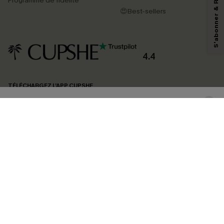
Programme de fidélité
reconnaissez avoir pris connaissance de nos
Termes & Conditions
. Nous
pouvons utiliser les données collectées sur notre site ainsi que des
😍Best-sellers
technologies de suivi, telles que des pixels intégrés à nos e-mails, afin de
savoir si ceux-ci ont été ouverts, de mesurer votre engagement, de
personnaliser nos contenus et nos offres, et de vous recommander des
produits susceptibles de vous intéresser, conformément à notre
Politique de
confidentialité
. Vous pouvez vous désabonner à tout moment.
4.4
S'ABONNER
TÉLÉCHARGEZ L’APP CUPSHE
SUIVEZ-NOUS
©2026 CUPSHE FRANCE
Voir nôtre
déclaration d'accessibilité
et notre
politique de confidentialité.