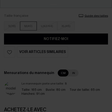
Taille française
Guide des tailles
S(38)
M(40)
L(42/44)
XL(46)
NOTIFIEZ-MOI
VOIR ARTICLES SIMILAIRES
Mensurations du mannequin
CM
IN
Le mannequin porte une taille:
S
Taille:
165 cm
Buste:
80 cm
Tour de taille:
65 cm
Hanches:
91 cm
ACHETEZ‑LE AVEC