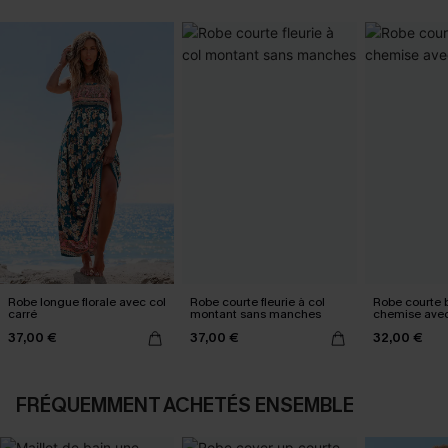
Robe longue florale avec col
Robe courte fleurie à col
Robe courte 
carré
montant sans manches
chemise ave
37,00 €
37,00 €
32,00 €
FRÉQUEMMENT ACHETÉS ENSEMBLE