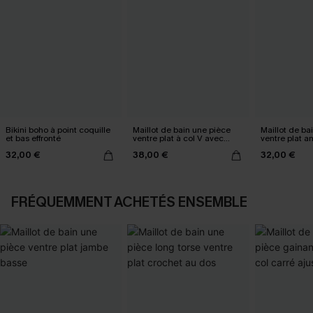
Bikini boho à point coquille
Maillot de bain une pièce
Maillot de ba
et bas effronté
ventre plat à col V avec
ventre plat a
Mesh power
ruché
32,00 €
38,00 €
32,00 €
FRÉQUEMMENT ACHETÉS ENSEMBLE