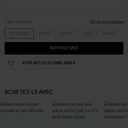
Taille française
Guide des tailles
XS-T(36/38)
S-T(40)
M-T(42)
L-T(44)
XL-T(46)
NOTIFIEZ-MOI
VOIR ARTICLES SIMILAIRES
ACHETEZ‑LE AVEC