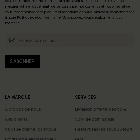
des pixels intégrés à nos e-mails, afin de savoir si ceux-ci ont été ouverts, de
mesurer votre engagement, de personnaliser nos contenus et nos offres, et de
vous recommander des produits susceptibles de vous intéresser, conformément
à notre
Politique de confidentialité
. Vous pouvez vous désabonner à tout
moment.
S'ABONNER
LA MARQUE
SERVICES
À propos de nous
Livraison offerte dès 55 €
Avis clients
Suivi de commande
Cupshe chaîne logistique
Retours faciles sous 30 jours
Programme ambassadeur
FAQ