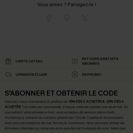
Vous aimez ? Partagez-le !
RETOURS GRATUITS
CARTE CATEAU
ABONNÉS
LIVRAISON ÉCLAIR
EN PROMO
S'ABONNER ET OBTENIR LE CODE
Inscrivez-vous maintenant et profitez de
-15% DÈS 2 ACHETÉS & -25% DÈS 4
ACHETÉS
! *Un code par commande. Chaque code est valable une seule fois.
En
soumettant votre adresse e-mail, vous acceptez de recevoir des e-mails
marketing (y compris du contenu généré par l'IA) de Cupshe et reconnaissez
avoir pris connaissance de nos
Termes & Conditions
. Nous pouvons utiliser les
données collectées sur notre site ainsi que des technologies de suivi, telles que