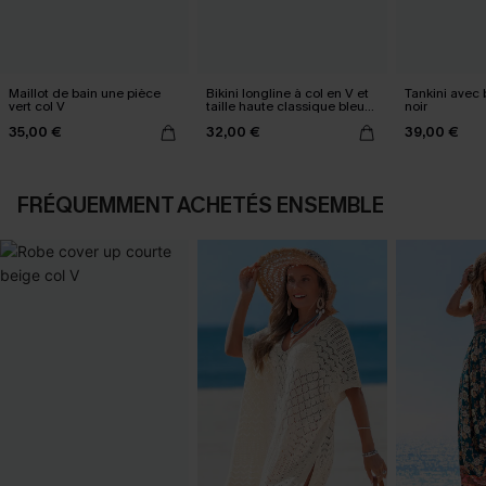
Maillot de bain une pièce
Bikini longline à col en V et
Tankini avec 
vert col V
taille haute classique bleu
noir
marine
35,00 €
32,00 €
39,00 €
FRÉQUEMMENT ACHETÉS ENSEMBLE