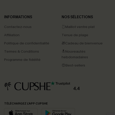
INFORMATIONS
NOS SÉLECTIONS
Contactez-nous
🩱Maillot ventre plat
Affiliation
Tenue de plage
Politique de confidentialité
🎁Cadeau de bienvenue
Termes & Conditions
🔝Nouveautés
hebdomadaires
Programme de fidélité
😍Best-sellers
4.4
PROFITEZ DE -15%
TÉLÉCHARGEZ L’APP CUPSHE
-15% dès 2 Achetés par E-mail