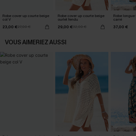
Robe cover up courte beige
Robe cover up courte beige
Robe longue f
col V
ourlet fendu
carré
23,00 €
29,00 €
37,00 €
27,00 €
32,00 €
VOUS AIMERIEZ AUSSI