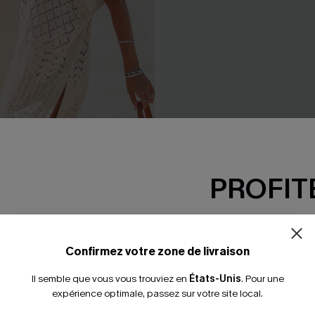
p courte beige ourlet fendu
Maillot de bain une pièce no
PROFITE
festonné
 €
35,00 €
-15% dès 2 A
*Un code par command
Confirmez votre zone de livraison
Il semble que vous vous trouviez en
États-Unis
.
Pour une
expérience optimale, passez sur votre site local.