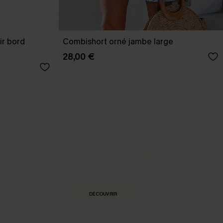
ir bord
Combishort orné jambe large
28,00 €
BEST-SELLER
Nos pièces les plus aimées
DÉCOUVRIR