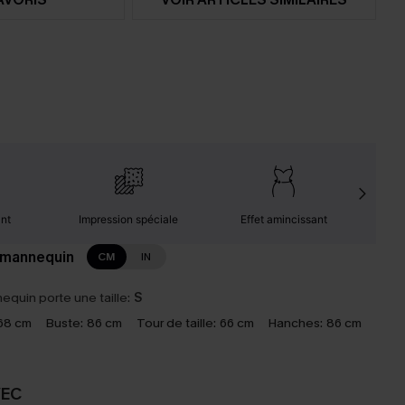
ant
Impression spéciale
Effet amincissant
F
 mannequin
CM
IN
equin porte une taille:
S
68 cm
Buste:
86 cm
Tour de taille:
66 cm
Hanches:
86 cm
VEC