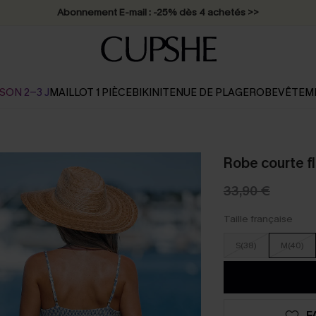
Abonnement E-mail : -25% dès 4 achetés >>
SON 2-3 J
MAILLOT 1 PIÈCE
BIKINI
TENUE DE PLAGE
ROBE
VÊTEM
Robe courte f
33,90 €
Taille française
S(38)
M(40)
F