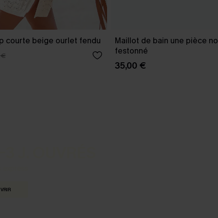
p courte beige ourlet fendu
Maillot de bain une pièce no
festonné
 €
35,00 €
-3 J. OUVRÉS
s express
VRIR