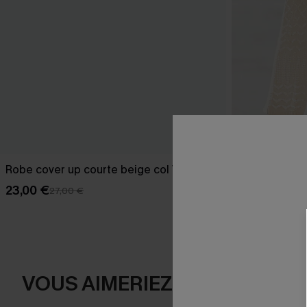
Robe cover up courte beige col V
Robe cover u
23,00 €
29,00 €
27,00 €
32,00
VOUS AIMERIEZ AUSSI