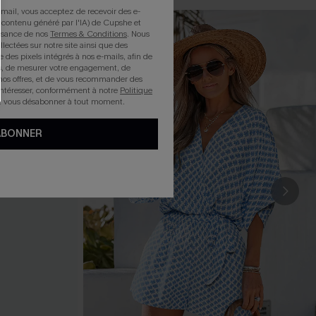
mail, vous acceptez de recevoir des e-
 contenu généré par l'IA) de Cupshe et
issance de nos
Termes & Conditions
. Nous
llectées sur notre site ainsi que des
e des pixels intégrés à nos e-mails, afin de
rts, de mesurer votre engagement, de
nos offres, et de vous recommander des
intéresser, conformément à notre
Politique
z vous désabonner à tout moment.
ABONNER