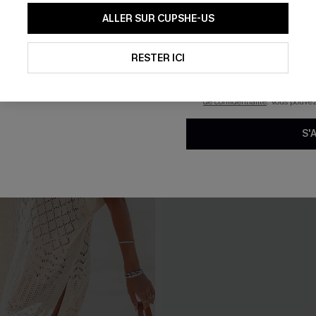
En soumettant votre adresse e-
ALLER SUR CUPSHE-US
mails marketing (y compris du
reconnaissez avoir pris conna
pouvons utiliser les données co
technologies de suivi, telles qu
RESTER ICI
savoir si ceux-ci ont été ouve
personnaliser nos contenus et 
produits susceptibles de vous 
de confidentialité
. Vous pouve
S'