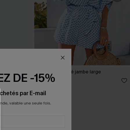
ir bord
Combishort orné jambe large
Z DE -15%
28,00 €
chetés par E-mail
e, valable une seule fois.