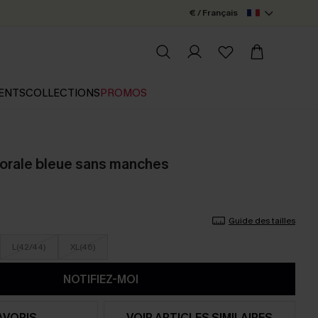
€ / Français
ENTS
COLLECTIONS
PROMOS
lorale bleue sans manches
Guide des tailles
L(42/44)
XL(46)
NOTIFIEZ-MOI
AVORIS
VOIR ARTICLES SIMILAIRES