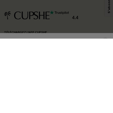
savoir si ceux-ci ont été ouverts, de mesurer votre engagement, de
personnaliser nos contenus et nos offres, et de vous recommander des
produits susceptibles de vous intéresser, conformément à notre
Politique de
confidentialité
. Vous pouvez vous désabonner à tout moment.
4.4
S'ABONNER
TÉLÉCHARGEZ L’APP CUPSHE
SUIVEZ-NOUS
©2026 CUPSHE FRANCE
Voir nôtre
déclaration d'accessibilité
et notre
politique de confidentialité.
Gestion des cookies