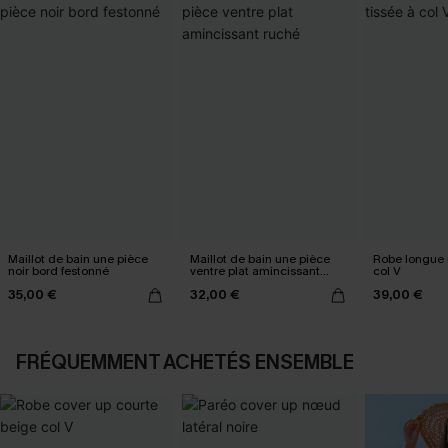
Maillot de bain une pièce
Maillot de bain une pièce
Robe longue n
noir bord festonné
ventre plat amincissant
col V
ruché
35,00 €
32,00 €
39,00 €
FRÉQUEMMENT ACHETÉS ENSEMBLE