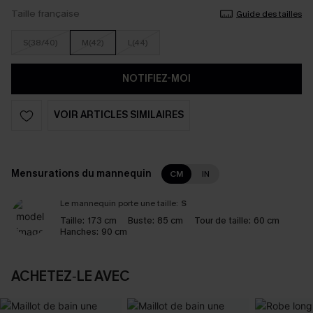
Taille française
Guide des tailles
S(38/40)
M(42)
L(44)
NOTIFIEZ-MOI
VOIR ARTICLES SIMILAIRES
Mensurations du mannequin
CM
IN
Le mannequin porte une taille:
S
Taille:
173 cm
Buste:
85 cm
Tour de taille:
60 cm
Hanches:
90 cm
ACHETEZ‑LE AVEC