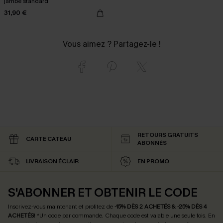
jambe standard
31,90 €
Vous aimez ? Partagez-le !
RETOURS GRATUITS
CARTE CATEAU
ABONNÉS
LIVRAISON ÉCLAIR
EN PROMO
S'ABONNER ET OBTENIR LE CODE
Inscrivez-vous maintenant et profitez de
-15% DÈS 2 ACHETÉS & -25% DÈS 4
ACHETÉS
! *Un code par commande. Chaque code est valable une seule fois.
En