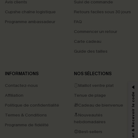
Avis clients
Suivi de commande
Cupshe chaîne logistique
Retours faciles sous 30 jours
Programme ambassadeur
FAQ
Commencer un retour
Carte cadeau
Guide des tailles
PROFITEZ DE -15%
INFORMATIONS
NOS SÉLECTIONS
-15% dès 2 Achetés par E-mail
Contactez-nous
🩱Maillot ventre plat
*Un code par commande, valable une seule fois.
S'abonner & Recevoir le code
Affiliation
Tenue de plage
Politique de confidentialité
🎁Cadeau de bienvenue
Termes & Conditions
🔝Nouveautés
En soumettant votre adresse e-mail, vous acceptez de recevoir des e-mails
marketing (y compris du contenu généré par l'IA) de Cupshe et
hebdomadaires
Programme de fidélité
reconnaissez avoir pris connaissance de nos
Termes & Conditions
. Nous
pouvons utiliser les données collectées sur notre site ainsi que des
😍Best-sellers
technologies de suivi, telles que des pixels intégrés à nos e-mails, afin de