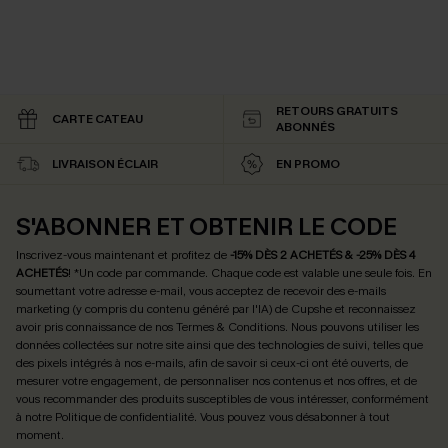
RETOURS GRATUITS
CARTE CATEAU
ABONNÉS
LIVRAISON ÉCLAIR
EN PROMO
S'ABONNER ET OBTENIR LE CODE
Inscrivez-vous maintenant et profitez de
-15% DÈS 2 ACHETÉS & -25% DÈS 4
ACHETÉS
! *Un code par commande. Chaque code est valable une seule fois.
En
soumettant votre adresse e-mail, vous acceptez de recevoir des e-mails
marketing (y compris du contenu généré par l'IA) de Cupshe et reconnaissez
avoir pris connaissance de nos
Termes & Conditions
. Nous pouvons utiliser les
données collectées sur notre site ainsi que des technologies de suivi, telles que
des pixels intégrés à nos e-mails, afin de savoir si ceux-ci ont été ouverts, de
mesurer votre engagement, de personnaliser nos contenus et nos offres, et de
vous recommander des produits susceptibles de vous intéresser, conformément
à notre
Politique de confidentialité
. Vous pouvez vous désabonner à tout
moment.