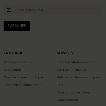
S'ABONNER
LA MARQUE
SERVICES
À propos de nous
Livraison offerte dès 55 €
Avis clients
Suivi de commande
Cupshe chaîne logistique
Retours faciles sous 30 jours
Programme ambassadeur
FAQ
Commencer un retour
Carte cadeau
PROFITEZ DE -15%