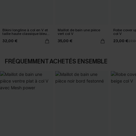
Bikini longline à col en V et
Maillot de bain une pièce
Robe cover u
taille haute classique bleu
vert col V
col V
marine
32,00 €
35,00 €
23,00 €
27,0
FRÉQUEMMENT ACHETÉS ENSEMBLE