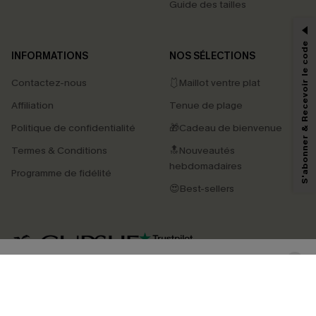
Guide des tailles
-15% dès 2 Achetés par E-mail
*Un code par commande, valable une seule fois.
S'abonner & Recevoir le code
INFORMATIONS
NOS SÉLECTIONS
Contactez-nous
🩱Maillot ventre plat
En soumettant votre adresse e-mail, vous acceptez de recevoir des e-mails
Affiliation
Tenue de plage
marketing (y compris du contenu généré par l'IA) de Cupshe et
reconnaissez avoir pris connaissance de nos
Termes & Conditions
. Nous
Politique de confidentialité
🎁Cadeau de bienvenue
pouvons utiliser les données collectées sur notre site ainsi que des
technologies de suivi, telles que des pixels intégrés à nos e-mails, afin de
Termes & Conditions
🔝Nouveautés
savoir si ceux-ci ont été ouverts, de mesurer votre engagement, de
personnaliser nos contenus et nos offres, et de vous recommander des
hebdomadaires
Programme de fidélité
produits susceptibles de vous intéresser, conformément à notre
Politique de
confidentialité
. Vous pouvez vous désabonner à tout moment.
😍Best-sellers
S'ABONNER
4.4
TÉLÉCHARGEZ L’APP CUPSHE