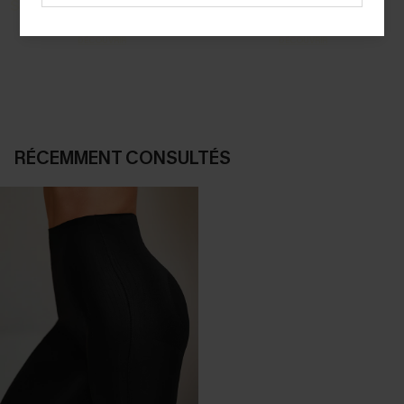
SELECTION 2-3 J. OUVRÉS
BEST-SELLER
Vos favoris express
Nos pièces les plus aimées
DÉCOUVRIR
DÉCOUVRIR
RÉCEMMENT CONSULTÉS