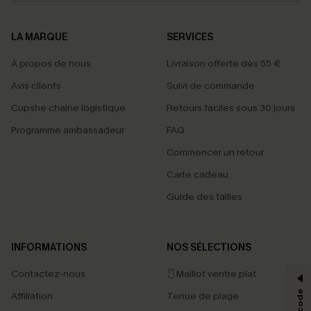
LA MARQUE
SERVICES
À propos de nous
Livraison offerte dès 55 €
Avis clients
Suivi de commande
Cupshe chaîne logistique
Retours faciles sous 30 jours
Programme ambassadeur
FAQ
Commencer un retour
Carte cadeau
Guide des tailles
PROFITEZ DE -15%
INFORMATIONS
NOS SÉLECTIONS
-15% dès 2 Achetés par E-mail
Contactez-nous
🩱Maillot ventre plat
*Un code par commande, valable une seule fois.
Affiliation
Tenue de plage