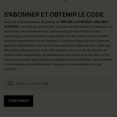
S'ABONNER ET OBTENIR LE CODE
Inscrivez-vous maintenant et profitez de
-15% DÈS 2 ACHETÉS & -25% DÈS 4
ACHETÉS
! *Un code par commande. Chaque code est valable une seule fois.
En
soumettant votre adresse e-mail, vous acceptez de recevoir des e-mails
marketing (y compris du contenu généré par l'IA) de Cupshe et reconnaissez
avoir pris connaissance de nos
Termes & Conditions
. Nous pouvons utiliser les
données collectées sur notre site ainsi que des technologies de suivi, telles que
des pixels intégrés à nos e-mails, afin de savoir si ceux-ci ont été ouverts, de
mesurer votre engagement, de personnaliser nos contenus et nos offres, et de
vous recommander des produits susceptibles de vous intéresser, conformément
à notre
Politique de confidentialité
. Vous pouvez vous désabonner à tout
moment.
S'ABONNER