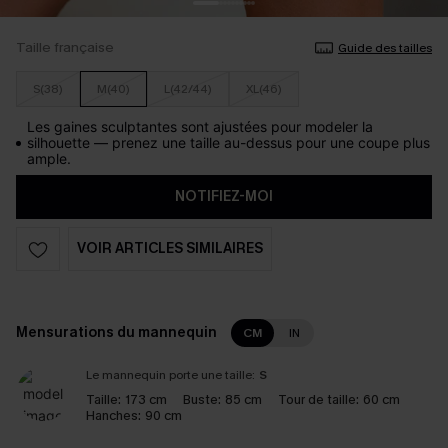
Taille française
Guide des tailles
S(38)
M(40)
L(42/44)
XL(46)
Les gaines sculptantes sont ajustées pour modeler la
silhouette — prenez une taille au-dessus pour une coupe plus
ample.
NOTIFIEZ-MOI
VOIR ARTICLES SIMILAIRES
Mensurations du mannequin
CM
IN
Le mannequin porte une taille:
S
Taille:
173 cm
Buste:
85 cm
Tour de taille:
60 cm
Hanches:
90 cm