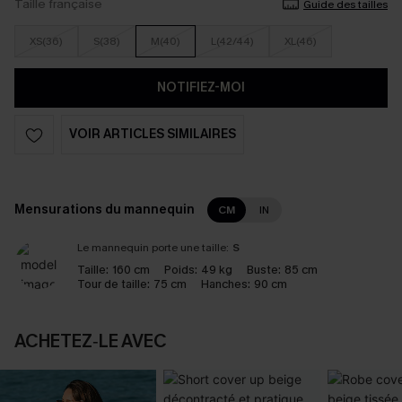
Taille française
Guide des tailles
XS(36)
S(38)
M(40)
L(42/44)
XL(46)
NOTIFIEZ-MOI
VOIR ARTICLES SIMILAIRES
Mensurations du mannequin
CM
IN
Le mannequin porte une taille:
S
Taille:
160 cm
Poids:
49 kg
Buste:
85 cm
Tour de taille:
75 cm
Hanches:
90 cm
ACHETEZ‑LE AVEC