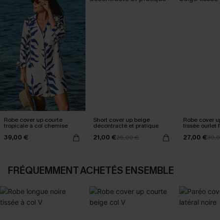
Robe cover up courte
Short cover up beige
Robe cover u
tropicale à col chemise
décontracté et pratique
tissée ourlet
39,00 €
21,00 €
27,00 €
26,00 €
30,
FRÉQUEMMENT ACHETÉS ENSEMBLE