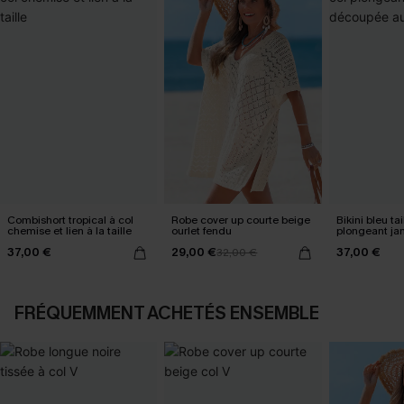
Combishort tropical à col
Robe cover up courte beige
Bikini bleu ta
chemise et lien à la taille
ourlet fendu
plongeant j
au milieu
37,00 €
29,00 €
37,00 €
32,00 €
FRÉQUEMMENT ACHETÉS ENSEMBLE