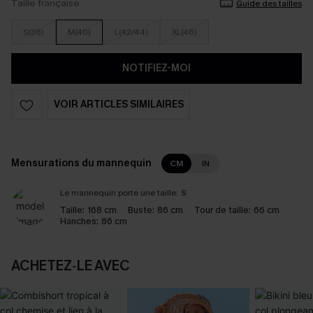
Taille française
Guide des tailles
S(38)
M(40)
L(42/44)
XL(46)
NOTIFIEZ-MOI
VOIR ARTICLES SIMILAIRES
Mensurations du mannequin
CM
IN
Le mannequin porte une taille:
S
Taille:
168 cm
Buste:
86 cm
Tour de taille:
66 cm
Hanches:
86 cm
ACHETEZ‑LE AVEC