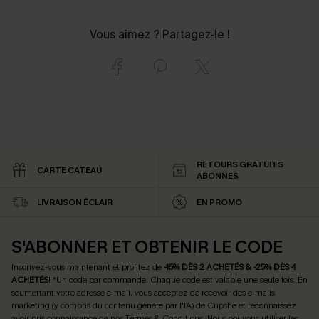
Vous aimez ? Partagez-le !
RETOURS GRATUITS
CARTE CATEAU
ABONNÉS
LIVRAISON ÉCLAIR
EN PROMO
S'ABONNER ET OBTENIR LE CODE
Inscrivez-vous maintenant et profitez de
-15% DÈS 2 ACHETÉS & -25% DÈS 4
ACHETÉS
! *Un code par commande. Chaque code est valable une seule fois.
En
soumettant votre adresse e-mail, vous acceptez de recevoir des e-mails
marketing (y compris du contenu généré par l'IA) de Cupshe et reconnaissez
avoir pris connaissance de nos
Termes & Conditions
. Nous pouvons utiliser les