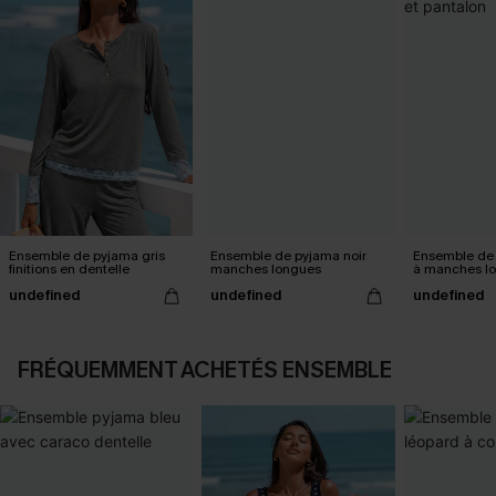
Ensemble de pyjama gris
Ensemble de pyjama noir
Ensemble de 
finitions en dentelle
manches longues
à manches lo
pantalon
undefined
undefined
undefined
FRÉQUEMMENT ACHETÉS ENSEMBLE