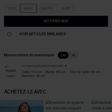
S(38)
M(40)
L(42/44)
XL(46)
NOTIFIEZ-MOI
VOIR ARTICLES SIMILAIRES
Mensurations du mannequin
CM
IN
Le mannequin porte une taille:
S
Taille:
173 cm
Buste:
80 cm
Tour de taille:
60 cm
Hanches:
90 cm
ACHETEZ‑LE AVEC