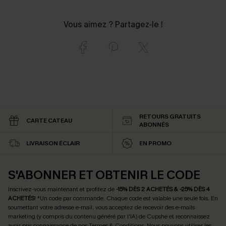
Vous aimez ? Partagez-le !
RETOURS GRATUITS
CARTE CATEAU
ABONNÉS
LIVRAISON ÉCLAIR
EN PROMO
S'ABONNER ET OBTENIR LE CODE
Inscrivez-vous maintenant et profitez de
-15% DÈS 2 ACHETÉS & -25% DÈS 4
ACHETÉS
! *Un code par commande. Chaque code est valable une seule fois.
En
soumettant votre adresse e-mail, vous acceptez de recevoir des e-mails
marketing (y compris du contenu généré par l'IA) de Cupshe et reconnaissez
avoir pris connaissance de nos
Termes & Conditions
. Nous pouvons utiliser les