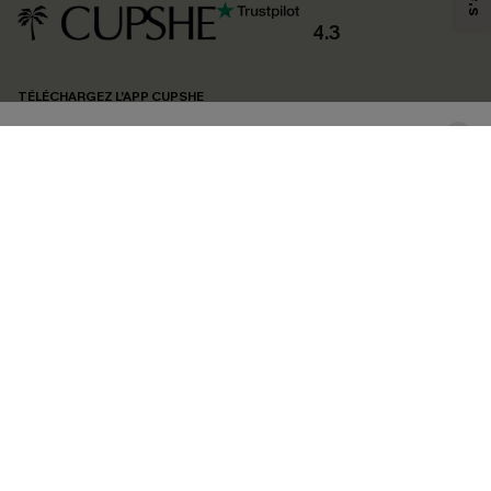
produits susceptibles de vous intéresser, conformément à notre
Politique de
confidentialité
. Vous pouvez vous désabonner à tout moment.
4.3
S'ABONNER
TÉLÉCHARGEZ L’APP CUPSHE
SUIVEZ-NOUS
©2026 CUPSHE FRANCE
Voir nôtre
déclaration d'accessibilité
et notre
politique de confidentialité.
Gestion des cookies