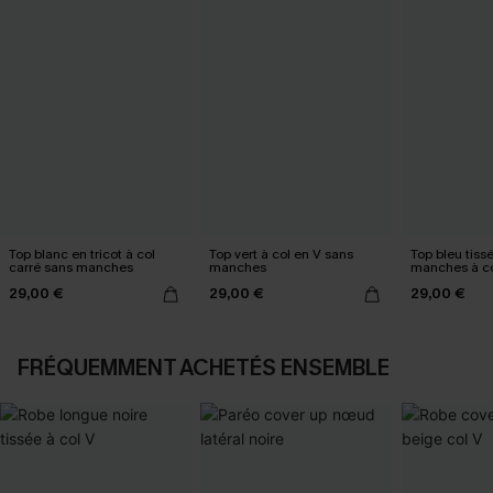
Top blanc en tricot à col
Top vert à col en V sans
Top bleu tiss
carré sans manches
manches
manches à co
29,00 €
29,00 €
29,00 €
FRÉQUEMMENT ACHETÉS ENSEMBLE