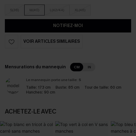
S(38)
M(40)
L(42/44)
XL(46)
NOTIFIEZ-MOI
VOIR ARTICLES SIMILAIRES
Mensurations du mannequin
CM
IN
Le mannequin porte une taille:
S
Taille:
173 cm
Buste:
85 cm
Tour de taille:
60 cm
Hanches:
90 cm
ACHETEZ‑LE AVEC