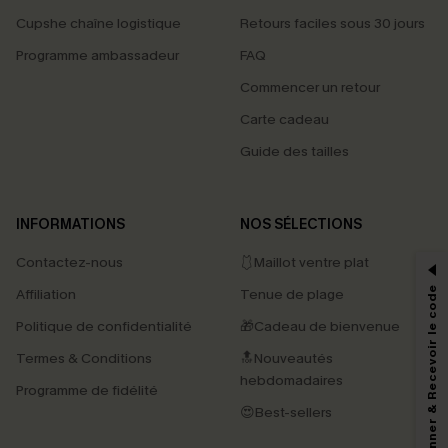
Cupshe chaîne logistique
Retours faciles sous 30 jours
Programme ambassadeur
FAQ
Commencer un retour
Carte cadeau
Guide des tailles
PROFITEZ DE -15%
INFORMATIONS
NOS SÉLECTIONS
-15% dès 2 Achetés par E-mail
Contactez-nous
🩱Maillot ventre plat
*Un code par commande, valable une seule fois.
S'abonner & Recevoir le code
Affiliation
Tenue de plage
Politique de confidentialité
🎁Cadeau de bienvenue
Termes & Conditions
🔝Nouveautés
En soumettant votre adresse e-mail, vous acceptez de recevoir des e-mails
hebdomadaires
marketing (y compris du contenu généré par l'IA) de Cupshe et
Programme de fidélité
reconnaissez avoir pris connaissance de nos
Termes & Conditions
. Nous
😍Best-sellers
pouvons utiliser les données collectées sur notre site ainsi que des
technologies de suivi, telles que des pixels intégrés à nos e-mails, afin de
savoir si ceux-ci ont été ouverts, de mesurer votre engagement, de