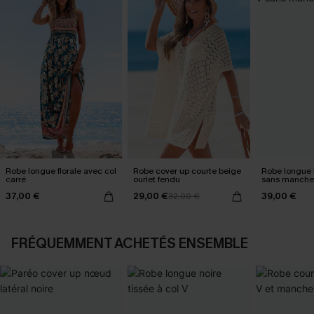
Robe longue florale avec col
Robe cover up courte beige
Robe longue 
carré
ourlet fendu
sans manche
37,00 €
29,00 €
39,00 €
32,00 €
FRÉQUEMMENT ACHETÉS ENSEMBLE