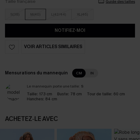
Taille française
Guide des tailles
S(38)
M(40)
L(42/44)
XL(46)
NOTIFIEZ-MOI
VOIR ARTICLES SIMILAIRES
Mensurations du mannequin
CM
IN
Le mannequin porte une taille:
S
Taille:
173 cm
Buste:
78 cm
Tour de taille:
60 cm
Hanches:
84 cm
ACHETEZ‑LE AVEC