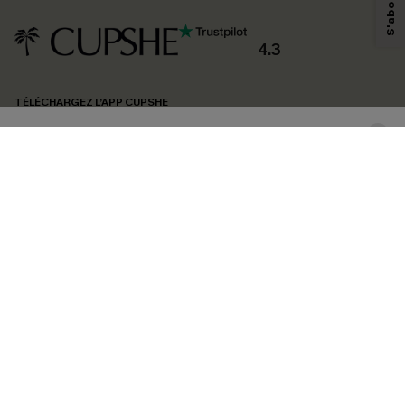
personnaliser nos contenus et nos offres, et de vous recommander des
produits susceptibles de vous intéresser, conformément à notre
Politique de
confidentialité
. Vous pouvez vous désabonner à tout moment.
4.3
S'ABONNER
TÉLÉCHARGEZ L’APP CUPSHE
SUIVEZ-NOUS
©2026 CUPSHE FRANCE
Voir nôtre
déclaration d'accessibilité
et notre
politique de confidentialité.
Gestion des cookies