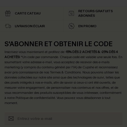
RETOURS GRATUITS
CARTE CATEAU
ABONNÉS
LIVRAISON ÉCLAIR
EN PROMO
S'ABONNER ET OBTENIR LE CODE
Inscrivez-vous maintenant et profitez de
-15% DÈS 2 ACHETÉS & -25% DÈS 4
ACHETÉS
! *Un code par commande. Chaque code est valable une seule fois.
En
soumettant votre adresse e-mail, vous acceptez de recevoir des e-mails
marketing (y compris du contenu généré par l'IA) de Cupshe et reconnaissez
avoir pris connaissance de nos
Termes & Conditions
. Nous pouvons utiliser les
données collectées sur notre site ainsi que des technologies de suivi, telles que
des pixels intégrés à nos e-mails, afin de savoir si ceux-ci ont été ouverts, de
mesurer votre engagement, de personnaliser nos contenus et nos offres, et de
vous recommander des produits susceptibles de vous intéresser, conformément
à notre
Politique de confidentialité
. Vous pouvez vous désabonner à tout
moment.