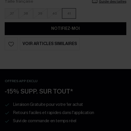
Taille française
Guide des tailles
37
38
39
40
41
NOTIFIEZ-MOI
VOIR ARTICLES SIMILAIRES
OFFRES APP EXCLU
-15% SUPP. SUR TOUT*
Livraison Gratuite pour votre 1er achat
Retours faciles et rapides dans l'application
Suivi de commande en temps réel