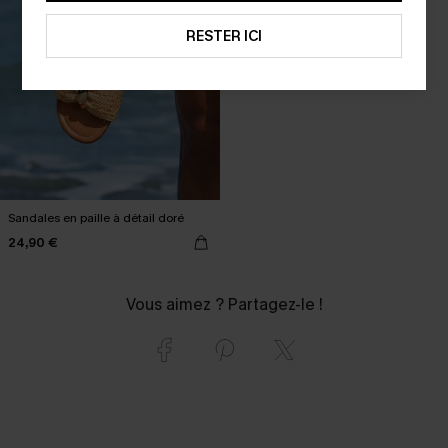
RESTER ICI
Sandales en paille à détail doré
24,90 €
Vous aimez ? Partagez-le !