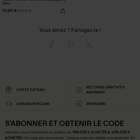
bleu
13,90 €
34,90 €
Vous aimez ? Partagez-le !
RETOURS GRATUITS
CARTE CATEAU
ABONNÉS
LIVRAISON ÉCLAIR
EN PROMO
S'ABONNER ET OBTENIR LE CODE
Inscrivez-vous maintenant et profitez de
-15% DÈS 2 ACHETÉS & -25% DÈS 4
ACHETÉS
! *Un code par commande. Chaque code est valable une seule fois.
En