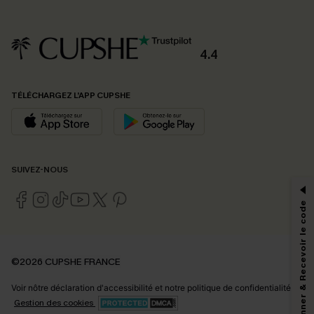
4.4
TÉLÉCHARGEZ L’APP CUPSHE
PROFITEZ DE -15%
SUIVEZ-NOUS
-15% dès 2 Achetés par E-mail
*Un code par commande, valable une seule fois.
S'abonner & Recevoir le code
En soumettant votre adresse e-mail, vous acceptez de recevoir des e-mails
©2026 CUPSHE FRANCE
marketing (y compris du contenu généré par l'IA) de Cupshe et
reconnaissez avoir pris connaissance de nos
Termes & Conditions
. Nous
Voir nôtre
déclaration d'accessibilité
et notre
politique de confidentialité.
pouvons utiliser les données collectées sur notre site ainsi que des
technologies de suivi, telles que des pixels intégrés à nos e-mails, afin de
Gestion des cookies
savoir si ceux-ci ont été ouverts, de mesurer votre engagement, de