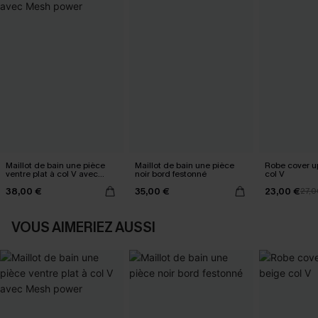
Maillot de bain une pièce
Maillot de bain une pièce
Robe cover u
ventre plat à col V avec
noir bord festonné
col V
Mesh power
38,00 €
35,00 €
23,00 €
27,0
VOUS AIMERIEZ AUSSI