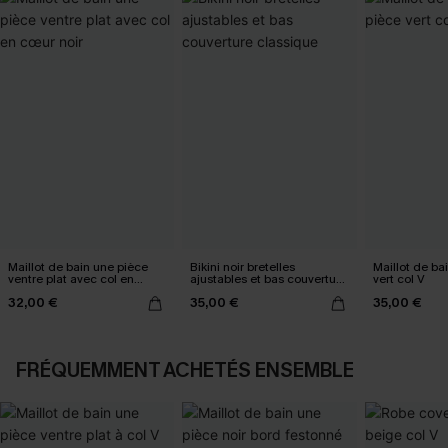
Maillot de bain une pièce
Bikini noir bretelles
Maillot de ba
ventre plat avec col en
ajustables et bas couverture
vert col V
cœur noir
classique
32,00 €
35,00 €
35,00 €
FRÉQUEMMENT ACHETÉS ENSEMBLE