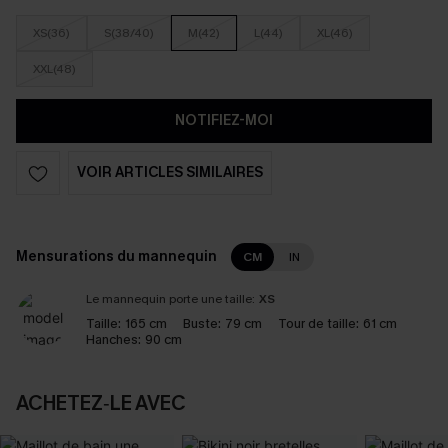
XS(36)
S(38/40)
M(42)
L(44)
XL(46)
XXL(48)
NOTIFIEZ-MOI
VOIR ARTICLES SIMILAIRES
Mensurations du mannequin
CM
IN
Le mannequin porte une taille:
XS
Taille:
165 cm
Buste:
79 cm
Tour de taille:
61 cm
Hanches:
90 cm
ACHETEZ‑LE AVEC