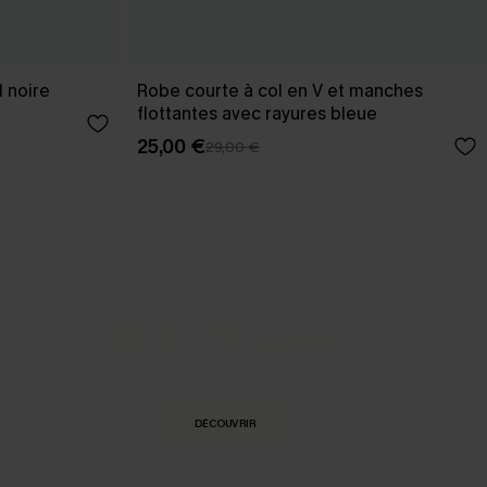
 noire
Robe courte à col en V et manches
flottantes avec rayures bleue
25,00 €
29,00 €
BEST-SELLER
Nos pièces les plus aimées
DÉCOUVRIR