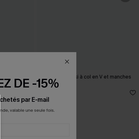
l rond
Robe courte kaki à col en V et manches
Z DE -15%
courtes
37,00 €
chetés par E-mail
e, valable une seule fois.