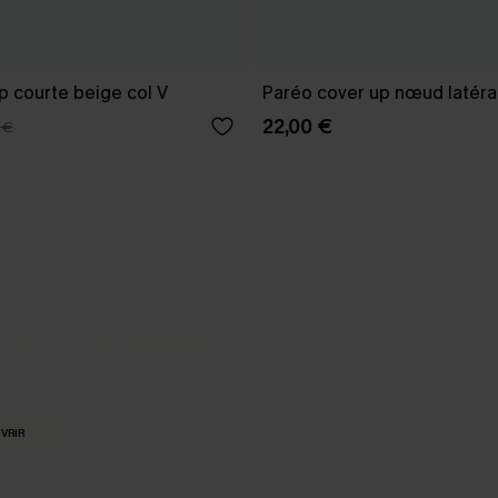
p courte beige col V
Paréo cover up nœud latéral
22,00 €
 €
-3 J. OUVRÉS
s express
VRIR