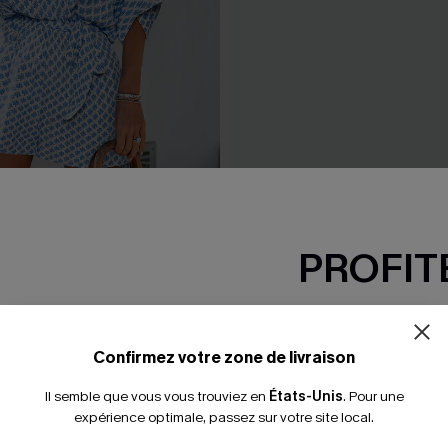
rné jambe large
Pull sans manches rayé à co
PROFITE
boutonné
34,00 €
-15% dès 2 A
*Un code par command
Confirmez votre zone de livraison
Il semble que vous vous trouviez en
États-Unis
.
Pour une
expérience optimale, passez sur votre site local.