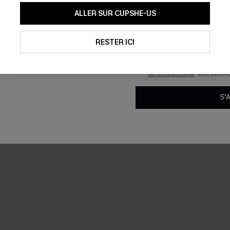
En soumettant votre adresse e-
ALLER SUR CUPSHE-US
mails marketing (y compris du
reconnaissez avoir pris conna
pouvons utiliser les données co
technologies de suivi, telles qu
RESTER ICI
savoir si ceux-ci ont été ouve
personnaliser nos contenus et 
produits susceptibles de vous 
de confidentialité
. Vous pouve
S'