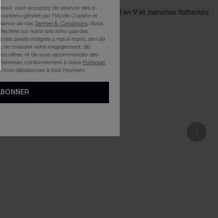
mail, vous acceptez de recevoir des e-
 contenu généré par l'IA) de Cupshe et
issance de nos
Termes & Conditions
. Nous
llectées sur notre site ainsi que des
e des pixels intégrés à nos e-mails, afin de
rts, de mesurer votre engagement, de
nos offres, et de vous recommander des
intéresser, conformément à notre
Politique
z vous désabonner à tout moment.
ABONNER