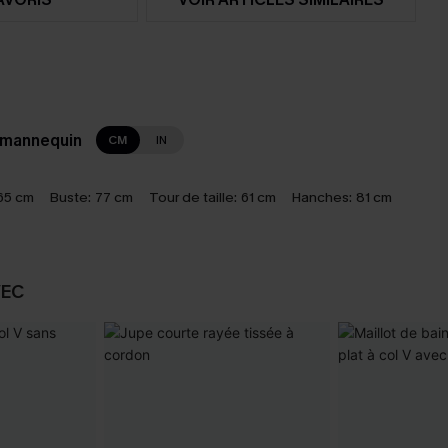
 mannequin
CM
IN
65 cm
Buste:
77 cm
Tour de taille:
61 cm
Hanches:
81 cm
VEC