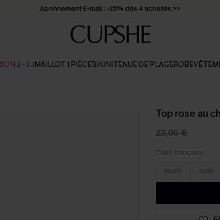
Abonnement E-mail : -25% dès 4 achetés >>
SON 2-3 J
MAILLOT 1 PIÈCE
BIKINI
TENUE DE PLAGE
ROBE
VÊTEM
Top rose au c
23,90 €
Taille française
XS(36)
S(38)
F