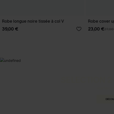
Robe longue noire tissée à col V
Robe cover u
39,00 €
23,00 €
27,00
SELECTION 2
Vos favori
DÉCOU