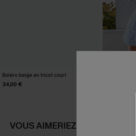
Boléro beige en tricot court
Combishort o
34,00 €
28,00 €
VOUS AIMERIEZ AUSSI