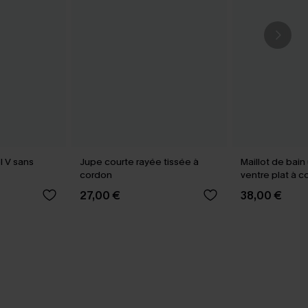
l V sans
Jupe courte rayée tissée à
Maillot de bai
cordon
ventre plat à 
power
27,00 €
38,00 €