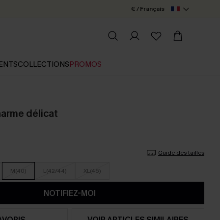
€ / Français
ENTS
COLLECTIONS
PROMOS
harme délicat
Guide des tailles
M(40)
L(42/44)
XL(46)
NOTIFIEZ-MOI
AVORIS
VOIR ARTICLES SIMILAIRES