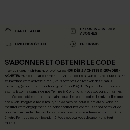
RETOURS GRATUITS
CARTE CATEAU
ABONNÉS
LIVRAISON ÉCLAIR
EN PROMO
S'ABONNER ET OBTENIR LE CODE
Inscrivez-vous maintenant et profitez de
-15% DÈS 2 ACHETÉS & -25% DÈS 4
ACHETÉS
! *Un code par commande. Chaque code est valable une seule fois.
En
soumettant votre adresse e-mail, vous acceptez de recevoir des e-mails
marketing (y compris du contenu généré par l'IA) de Cupshe et reconnaissez
avoir pris connaissance de nos
Termes & Conditions
. Nous pouvons utiliser les
données collectées sur notre site ainsi que des technologies de suivi, telles que
des pixels intégrés à nos e-mails, afin de savoir si ceux-ci ont été ouverts, de
mesurer votre engagement, de personnaliser nos contenus et nos offres, et de
vous recommander des produits susceptibles de vous intéresser, conformément
à notre
Politique de confidentialité
. Vous pouvez vous désabonner à tout
moment.