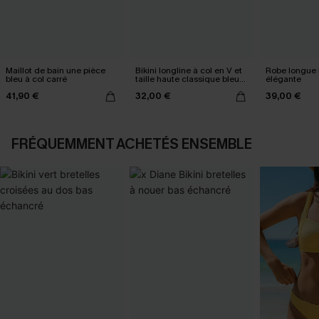
Maillot de bain une pièce
Bikini longline à col en V et
Robe longue 
bleu à col carré
taille haute classique bleu
élégante
marine
41,90 €
32,00 €
39,00 €
FRÉQUEMMENT ACHETÉS ENSEMBLE