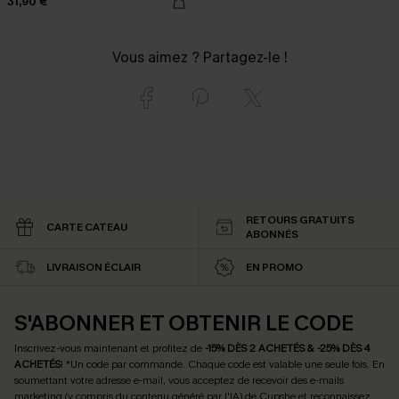
31,90 €
Vous aimez ? Partagez-le !
RETOURS GRATUITS
CARTE CATEAU
ABONNÉS
LIVRAISON ÉCLAIR
EN PROMO
S'ABONNER ET OBTENIR LE CODE
Inscrivez-vous maintenant et profitez de
-15% DÈS 2 ACHETÉS & -25% DÈS 4
ACHETÉS
! *Un code par commande. Chaque code est valable une seule fois.
En
soumettant votre adresse e-mail, vous acceptez de recevoir des e-mails
marketing (y compris du contenu généré par l'IA) de Cupshe et reconnaissez