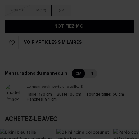
S(38/40)
M(42)
L(44)
NOTIFIEZ-MOI
VOIR ARTICLES SIMILAIRES
Mensurations du mannequin
CM
IN
Le mannequin porte une taille:
S
Taille:
170 cm
Buste:
80 cm
Tour de taille:
60 cm
Hanches:
94 cm
ACHETEZ‑LE AVEC