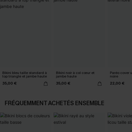
Bikini bleu taille standard à
Bikini noir à col cœur et
Paréo cover 
top triangle et jambe haute
jambe haute
noire
35,00 €
35,00 €
22,00 €
FRÉQUEMMENT ACHETÉS ENSEMBLE