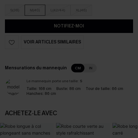
S(38)
M(40)
L(42/44)
XL(46)
NOTIFIEZ-MOI
VOIR ARTICLES SIMILAIRES
Mensurations du mannequin
CM
IN
Le mannequin porte une taille:
S
Taille:
168 cm
Buste:
86 cm
Tour de taille:
66 cm
Hanches:
86 cm
ACHETEZ‑LE AVEC