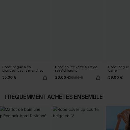
Robe longue à col
Robe courte verte au style
Robe longue n
plongeant sans manches
rafraîchissant
carré
35,00 €
28,00 €
39,00 €
33,00 €
FRÉQUEMMENT ACHETÉS ENSEMBLE